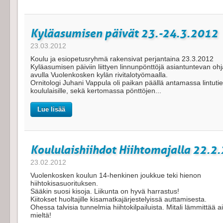
Kyläasumisen päivät 23.-24.3.2012
23.03.2012
Koulu ja esiopetusryhmä rakensivat perjantaina 23.3.2012
Kyläasumisen päiviin liittyen linnunpönttöjä asiantuntevan oh
avulla Vuolenkosken kylän rivitalotyömaalla.
Ornitologi Juhani Vappula oli paikan päällä antamassa lintutie
koululaisille, sekä kertomassa pönttöjen...
Lue lisää
Koululaishiihdot Hiihtomajalla 22.2
23.02.2012
Vuolenkosken koulun 14-henkinen joukkue teki hienon
hiihtokisasuorituksen.
Sääkin suosi kisoja. Liikunta on hyvä harrastus!
Kiitokset huoltajille kisamatkajärjestelyissä auttamisesta.
Ohessa talvisia tunnelmia hiihtokilpailuista. Mitali lämmittää a
mieltä!