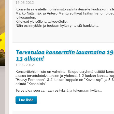
19.05.2012
Konsertissa esitettiin ohjelmisto salintäyteiselle kuulijakunnall
Marko Niittymäki ja Antero Mentu soittivat lisäksi hienon blue
folkosuuden.
Kiitokset yleisölle ja talkooväelle.
Näin esiinnytään ja tuetaan kylän yhteisiä hankkeita!
Tervetuloa konserttiin lauantaina 19.
13 alkaen!
16.05.2012
Konserttiohjelmisto on valmiina. Esiopetusryhmä esittää kons
alussa tervetulotoivotuksen ja yhdessä 1-2-luokan kanssa k
"Heavy Perhonen". 3-4-luokan kappale on "Kevät-rap", ja 5-6
esittää "Kesäbiisin".
Tervetuloa seuraamaan esityksiä ja tukemaan kylän...
Lue lisää