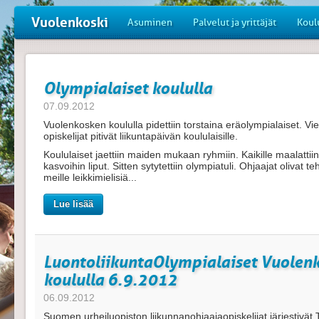
Vuolenkoski
Asuminen
Palvelut ja yrittäjät
Koul
Olympialaiset koululla
07.09.2012
Vuolenkosken koululla pidettiin torstaina eräolympialaiset. V
opiskelijat pitivät liikuntapäivän koululaisille.
Koululaiset jaettiin maiden mukaan ryhmiin. Kaikille maalattiin
kasvoihin liput. Sitten sytytettiin olympiatuli. Ohjaajat olivat t
meille leikkimielisiä...
Lue lisää
LuontoliikuntaOlympialaiset Vuolen
koululla 6.9.2012
06.09.2012
Suomen urheiluopiston liikunnanohjaajaopiskelijat järjestivät 