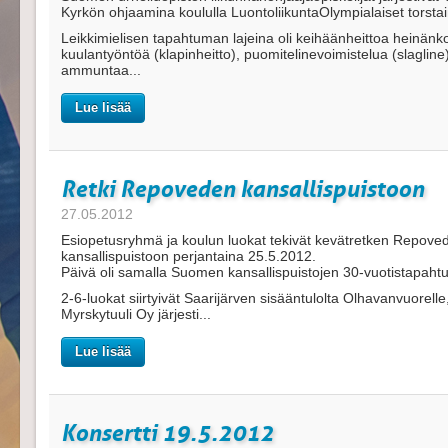
Kyrkön ohjaamina koululla LuontoliikuntaOlympialaiset torstai
Leikkimielisen tapahtuman lajeina oli keihäänheittoa heinänko
kuulantyöntöä (klapinheitto), puomitelinevoimistelua (slagline)
ammuntaa...
Lue lisää
Retki Repoveden kansallispuistoon
27.05.2012
Esiopetusryhmä ja koulun luokat tekivät kevätretken Repove
kansallispuistoon perjantaina 25.5.2012.
Päivä oli samalla Suomen kansallispuistojen 30-vuotistapaht
2-6-luokat siirtyivät Saarijärven sisääntulolta Olhavanvuorelle
Myrskytuuli Oy järjesti...
Lue lisää
Konsertti 19.5.2012