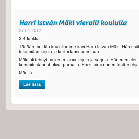
Harri István Mäki vieraili koululla
27.01.2012
3-4-luokka:
Tänään meidän koulullamme kävi Harri István Mäki. Hän esitt
tekemiään kirjoja ja kertoi lapsuudestaan.
Mäki oli tehnyt paljon erilaisia kirjoja ja sarjoja. Hänen mieles
kummitustarinat olivat parhaita. Harri toimi ennen teatteriohj
Mäellä...
Lue lisää