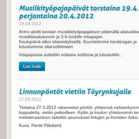
Musiikityöpajapäivät torstaina 19.4.
perjantaina 20.4.2012
19.04.2012
Antro aloitti kevään musiikkityöpajajakson pitämällä alaluokkal
musiikkisatutunnin ja 3-6-luokille intiapajan.
Koulupäivä alkoi sitaresityksellä. Kuuntelimme kevätragan ja
tutustuimme sitarsoittimeen.
Intapajoissa soitettiin erilaisia soittimia ja tutustuttiin...
Lue lisää
Linnunpöntöt vietiin Töyrynkujalle
27.03.2012
Tiistaina 27.3.2012 rakennetut pöntöt, yhteensä nelisenkym
kappaletta, vietiin paikoilleen. Kylän ja koulun yhteisvoimin k
metsämaastoon laitettiin asumukset lintujen ja ihmisten iloksi.
Kuva: Pentti Pitkälahti