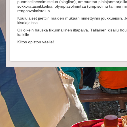
puomitelinevoimistelua (slagline), ammuntaa pihlajanmarjoill
sokkorataseikkailua, olympiasolmintaa (umpisolmu tai merimi
rengasvoimistelua.
Koululaiset jaettiin maiden mukaan nimettyihin joukkueisiin. J
kisalajeissa.
Oli oikein hauska liikunnallinen iltapäivä. Tällainen kisailu 
kaikille.
Kiitos opiston väelle!