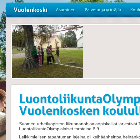
Vuolenkoski
Asuminen
Palvelut ja yrittäjät
Koul
LuontoliikuntaOlymp
Vuolenkosken koulul
Suomen urheiluopiston liikunnanohjaajaopiskelijat järjestivät
LuontoliikuntaOlympialaiset torstaina 6.9.
Leikkimielisen tapahtuman lajeina oli keihäänheittoa heinänkor