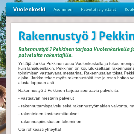
Vuolenkoski
Asuminen
Palvelut ja yrittäjät
Koul
Rakennustyö J Pekki
Rakennustyö J Pekkinen tarjoaa Vuolenkoskella j
palveluita rakentajille.
Yrittäjä Jarkko Pekkinen asuu Vuolenkoskella ja tekee monipuo
kuin lähialueellakin. Pekkinen on koulutukseltaan rakennusins
toimimisen vastaavana mestarina. Rakennusalan töistä Pekk
ajalta. Jarkko tekee myös rakennustöitä itse ja osaa hoitaa
alusta loppuun asti.
Rakennustyö J Pekkinen tarjoaa seuraavia palveluita:
- vastaavan mestarin palvelut
- rakennuttamispalvelu sekä rakennustyömaiden valvonta, m
- rakenteiden kosteusmittaukset
- rakennuspiirustusten tekeminen
Ota rohkeasti yhteyttä!