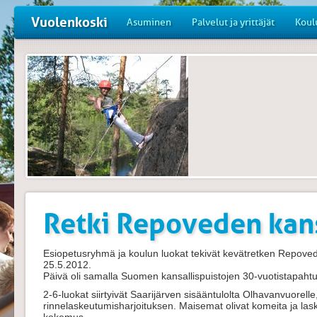
Vuolenkoski
Asuminen
Palvelut ja yrittäjät
Koul
Retki Repoveden kan
Esiopetusryhmä ja koulun luokat tekivät kevätretken Repoved
25.5.2012.
Päivä oli samalla Suomen kansallispuistojen 30-vuotistapaht
2-6-luokat siirtyivät Saarijärven sisääntulolta Olhavanvuorelle,
rinnelaskeutumisharjoituksen. Maisemat olivat komeita ja la