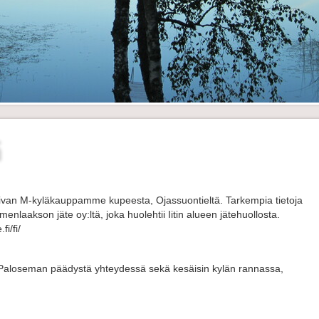
ä
 aivan M-kyläkauppamme kupeesta, Ojassuontieltä. Tarkempia tietoja
menlaakson jäte oy:ltä, joka huolehtii Iitin alueen jätehuollosta.
i/fi/
at Paloseman päädystä yhteydessä sekä kesäisin kylän rannassa,