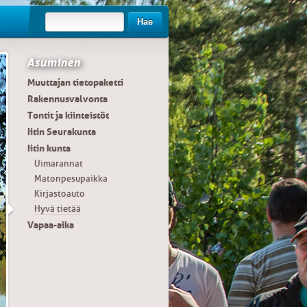
Hae
Asuminen
Muuttajan tietopaketti
Rakennusvalvonta
Tontit ja kiinteistöt
Iitin Seurakunta
Iitin kunta
Uimarannat
Matonpesupaikka
Kirjastoauto
Hyvä tietää
Vapaa-aika