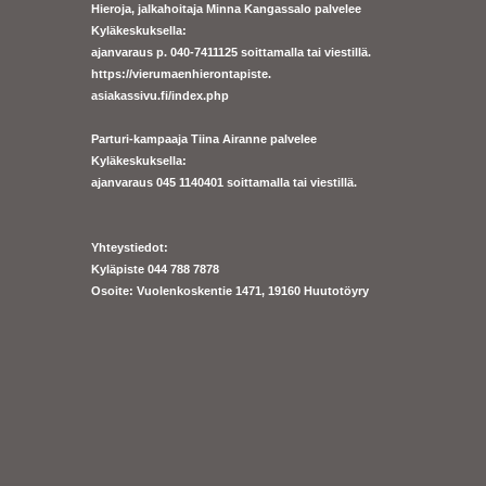
Hieroja, jalkahoitaja Minna Kangassalo palvelee
Kyläkeskuksella:
ajanvaraus p. 040-7411125 soittamalla tai viestillä.
https://
vierumaenhierontapiste.
asiakassivu.fi/index.php
Parturi-kampaaja Tiina Airanne palvelee
Kyläkeskuksella:
ajanva
raus 045 1140401 soittamalla tai viestillä.
Yhteystiedot:
Kyläpiste 044 788 7878
Osoite: Vuolenkoskentie 1471, 19160 Huutotöyry