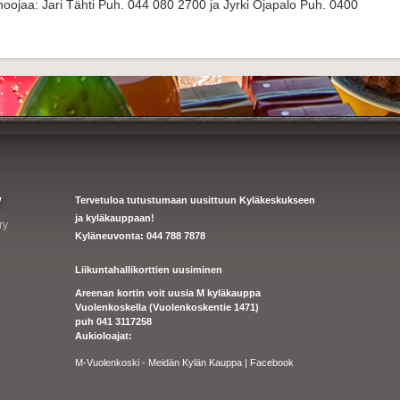
uohoojaa: Jari Tähti Puh. 044 080 2700 ja Jyrki Ojapalo Puh. 0400
y
Tervetuloa tutustumaan uusittuun Kyläkeskukseen
ja kyläkauppaan!
ry
Kyläneuvonta: 044 788 7878
Liikuntahallikorttien uusiminen
Areenan kortin voit uusia M kyläkauppa
Vuolenkoskella (Vuolenkoskentie 1471)
puh 041 3117258
Aukioloajat:
M-Vuolenkoski - Meidän Kylän Kauppa | Facebook