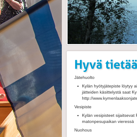
Hyvä tietä
Jätehuolto
Kylän hyötyjätepiste löytyy
jätteiden käsittelystä saat Ky
http://www.kymenlaaksonjate.f
Vesipiste
Kylän vesipisteet sijaitsev
matonpesupaikan vieressä
Nuohous