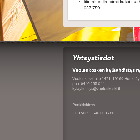
Iitin alueella toimii kaksi n
657 759.
Yhteystiedot
Vuolenkosken kyläyhdistys r
Vuolenkoskentie 1471, 19160 Huutotöy
puh. 0440 255 044
kylayhdistys@vuolenkoski.fi
Pankkiyhteys:
FI80 5069 1540 0005 80