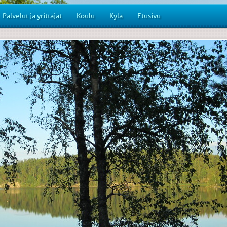
Palvelut ja yrittäjät
Koulu
Kylä
Etusivu