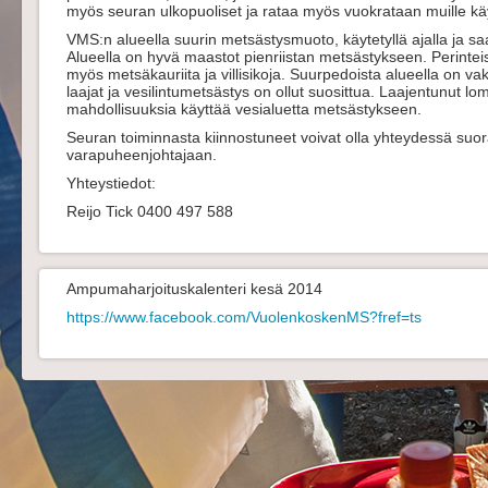
myös seuran ulkopuoliset ja rataa myös vuokrataan muille käyt
VMS:n alueella suurin metsästysmuoto, käytetyllä ajalla ja saa
Alueella on hyvä maastot pienriistan metsästykseen. Perinteiste
myös metsäkauriita ja villisikoja. Suurpedoista alueella on vak
laajat ja vesilintumetsästys on ollut suosittua. Laajentunut l
mahdollisuuksia käyttää vesialuetta metsästykseen.
Seuran toiminnasta kiinnostuneet voivat olla yhteydessä suo
varapuheenjohtajaan.
Yhteystiedot:
Reijo Tick 0400 497 588
Ampumaharjoituskalenteri kesä 2014
https://www.facebook.com/VuolenkoskenMS?fref=ts