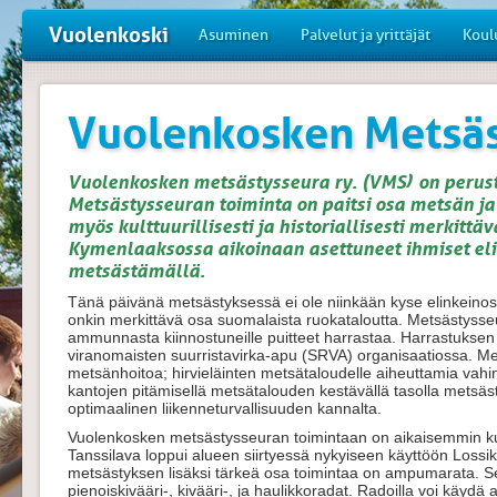
Vuolenkoski
Asuminen
Palvelut ja yrittäjät
Koul
Vuolenkosken Metsäs
Vuolenkosken metsästysseura ry. (VMS) on perus
Metsästysseuran toiminta on paitsi osa metsän ja 
myös kulttuurillisesti ja historiallisesti merkittä
Kymenlaaksossa aikoinaan asettuneet ihmiset e
metsästämällä.
Tänä päivänä metsästyksessä ei ole niinkään kyse elinkeinosta
onkin merkittävä osa suomalaista ruokataloutta. Metsästysse
ammunnasta kiinnostuneille puitteet harrastaa. Harrastuksen 
viranomaisten suurristavirka-apu (SRVA) organisaatiossa. 
metsänhoitoa; hirvieläinten metsätaloudelle aiheuttamia vahi
kantojen pitämisellä metsätalouden kestävällä tasolla metsä
optimaalinen liikenneturvallisuuden kannalta.
Vuolenkosken metsästysseuran toimintaan on aikaisemmin kuu
Tanssilava loppui alueen siirtyessä nykyiseen käyttöön Loss
metsästyksen lisäksi tärkeä osa toimintaa on ampumarata. S
pienoiskivääri-, kivääri-, ja haulikkoradat. Radoilla voi käy