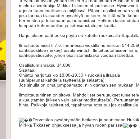
Tervetuloa pysähtymään hetkeen ja nauttimaan Husulan Vinti
mielen asiantuntija Mirkka Tikkasen ohjauksessa. Hyvinvointi-i
arjesta tunnelmallisessa miljöössä. Pääset osallistumaan vinti
joka tarjoaa tilaisuuden pysähtyä hetkeen, hellittämään kehon
hermostoa ja tukemaan palautumistasi. Hetkeen laskeudutaa
lempeän kehonhuollon ja tietoisuustaitojen kautta.
Harjoituksen päätteeksi pöytä on katettu ruokaisalla iltapalalla
Ilmoittautumiset ti 7.6. mennessä viestillä numeroon 044 256
sähköpostitse mirka@husulanvintti.fi. Ilmoittautumiseen nimi, 
sähköpostiosoite, johon osallistumislasku voidaan lähettää.
Osallistumismaksu 34.00€
Sisältää:
Ohjattu harjoitus klo 18.00-19.30 + ruokaisa iltapala
(uuniperunat kahdella täytteellä ja salaattia)
Jos sinulla on oma jumppamatto, niin otathan sen mukaan. M
Ilmoittautuminen on sitova. Mahdolliset peruutukset tulee t
alkua (tämän jälkeen vain lääkärintodistuksella). Peruuttamat
hinta. Paikkoja rajoitetusti, tapahtuma toteutuu jos osallistu
Tervetuloa pysähtymään hetkeen ja nauttimaan Husula
Mirkka Tikkasen ohjauksessa ja hyvän ruoan parissa!