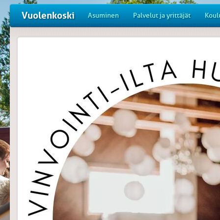
Vuolenkoski
Asuminen
Palvelut ja yrittäjät
Koul