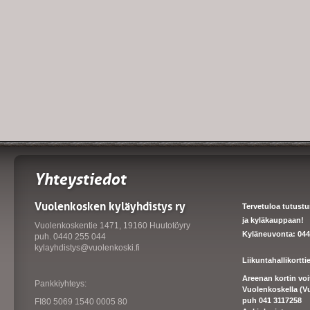
Yhteystiedot
Vuolenkosken kyläyhdistys ry
Tervetuloa tutust
ja kyläkauppaan!
Vuolenkoskentie 1471, 19160 Huutotöyry
Kyläneuvonta: 044
puh. 0440 255 044
kylayhdistys@vuolenkoski.fi
Liikuntahallikortt
Areenan kortin vo
Pankkiyhteys:
Vuolenkoskella (V
puh 041 3117258
FI80 5069 1540 0005 80