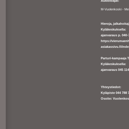
Aukioloajat:
M-Vuolenkoski - Me
Hieroja, jalkahoit
Kyläkeskuksella:
ajanvaraus p. 040-7
https://
vierumaenh
asiakassivu.fi/ind
Parturi-kampaaja T
Kyläkeskuksella:
ajanva
raus 045 1140
Yhteystiedot:
Kyläpiste 044 788 
Osoite: Vuolenkos