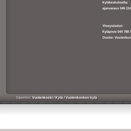
Kyläkeskuksella:
ajanva
raus 045 1140
Yhteystiedot:
Kyläpiste 044 788 
Osoite: Vuolenkos
Sijaintisi:
Vuolenkoski
/
Kylä
/
Vuolenkosken kylä