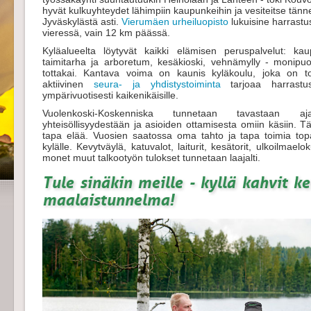
hyvät kulkuyhteydet lähimpiin kaupunkeihin ja vesiteitse tänn
Jyväskylästä asti.
Vierumäen urheiluopisto
lukuisine harrastu
vieressä, vain 12 km päässä.
Kyläalueelta löytyvät kaikki elämisen peruspalvelut: kau
taimitarha ja arboretum, kesäkioski, vehnämylly - monipuo
tottakai. Kantava voima on kaunis kyläkoulu, joka on 
aktiivinen
seura- ja yhdistystoiminta
tarjoaa harrastus
ympärivuotisesti kaikenikäisille.
Vuolenkoski-Koskenniska tunnetaan tavastaan ajat
yhteisöllisyydestään ja asioiden ottamisesta omiin käsiin. T
tapa elää. Vuosien saatossa oma tahto ja tapa toimia topak
kylälle. Kevytväylä, katuvalot, laiturit, kesätorit, ulkoilmaelok
monet muut talkootyön tulokset tunnetaan laajalti.
Tule sinäkin meille - kyllä kahvit k
maalaistunnelma!