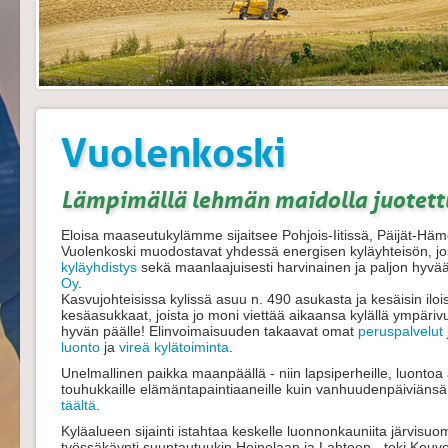
Vuolenkoski
Lämpimällä lehmän maidolla juotettu
Eloisa maaseutukylämme sijaitsee Pohjois-Iitissä, Päijät-Hä
Vuolenkoski muodostavat yhdessä energisen kyläyhteisön, jos
kyläyhdistys
sekä maanlaajuisesti harvinainen ja paljon hyv
Oy
.
Kasvujohteisissa kylissä asuu n. 490 asukasta ja kesäisin ilo
kesäasukkaat, joista jo moni viettää aikaansa kylällä ympäriv
hyvän päälle! Elinvoimaisuuden takaavat omat
peruspalvelut
luonto
ja
vireä kylätoiminta
.
Unelmallinen paikka maanpäällä - niin lapsiperheille, luontoa ar
touhukkaille elämäntapaintiaaneille kuin vanhuudenpäiviänsä v
täältä
.
Kyläalueen sijainti istahtaa keskelle luonnonkauniita järvis
työssäkäynti suuntautuukin Heinolaan ja Lahteen - toki Kouv