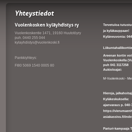
Yhteystiedot
Vuolenkosken kyläyhdistys ry
Tervetuloa tutust
ja kyläkauppaan!
Vuolenkoskentie 1471, 19160 Huutotöyry
Kyläneuvonta: 044
puh. 0440 255 044
kylayhdistys@vuolenkoski.fi
Liikuntahallikortt
Areenan kortin vo
Pankkiyhteys:
Vuolenkoskella (V
puh 041 3117258
FI80 5069 1540 0005 80
Aukioloajat:
M-Vuolenkoski - Me
Hieroja, jalkahoit
Kyläkeskuksella:
ajanvaraus p. 040-7
https://
vierumaenh
asiakassivu.fi/ind
Parturi-kampaaja T