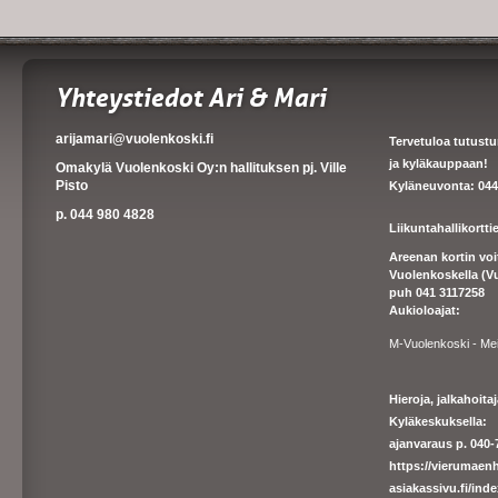
Yhteystiedot Ari & Mari
arijamari@vuolenkoski.fi
Tervetuloa tutust
ja kyläkauppaan!
Omakylä Vuolenkoski Oy:n hallituksen pj. Ville
Pisto
Kyläneuvonta: 044
p. 044 980 4828
Liikuntahallikortt
Areenan kortin vo
Vuolenkoskella (V
puh 041 3117258
Aukioloajat:
M-Vuolenkoski - Me
Hieroja, jalkahoit
Kyläkeskuksella:
ajanvaraus p. 040-7
https://
vierumaenh
asiakassivu.fi/ind