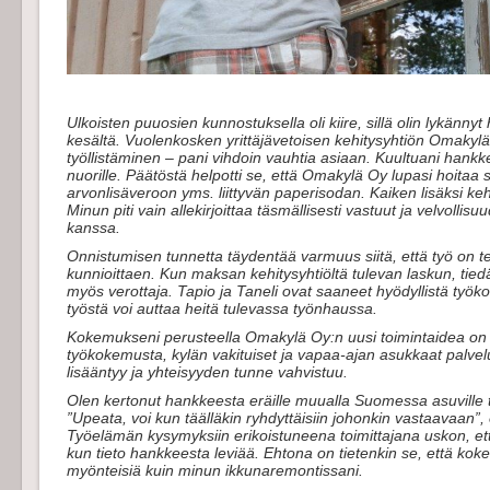
Ulkoisten puuosien kunnostuksella oli kiire, sillä olin lykänn
kesältä. Vuolenkosken yrittäjävetoisen kehitysyhtiön Omakylä
työllistäminen – pani vihdoin vauhtia asiaan. Kuultuani hankk
nuorille. Päätöstä helpotti se, että Omakylä Oy lupasi hoitaa 
arvonlisäveroon yms. liittyvän paperisodan. Kaiken lisäksi kehi
Minun piti vain allekirjoittaa täsmällisesti vastuut ja velvoll
kanssa.
Onnistumisen tunnetta täydentää varmuus siitä, että työ on t
kunnioittaen. Kun maksan kehitysyhtiöltä tulevan laskun, tiedä
myös verottaja. Tapio ja Taneli ovat saaneet hyödyllistä työk
työstä voi auttaa heitä tulevassa työnhaussa.
Kokemukseni perusteella Omakylä Oy:n uusi toimintaidea on t
työkokemusta, kylän vakituiset ja vapaa-ajan asukkaat palv
lisääntyy ja yhteisyyden tunne vahvistuu.
Olen kertonut hankkeesta eräille muualla Suomessa asuville tut
”Upeata, voi kun täälläkin ryhdyttäisiin johonkin vastaavaan”
Työelämän kysymyksiin erikoistuneena toimittajana uskon, ett
kun tieto hankkeesta leviää. Ehtona on tietenkin se, että koke
myönteisiä kuin minun ikkunaremontissani.