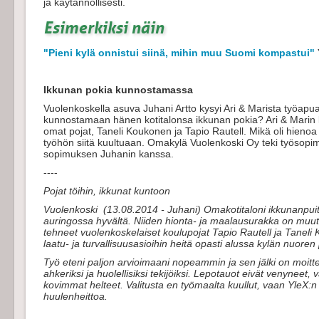
ja käytännöllisesti.
Esimerkiksi näin
"Pieni kylä onnistui siinä, mihin muu Suomi kompastui"
Ikkunan pokia kunnostamassa
Vuolenkoskella asuva Juhani Artto kysyi Ari & Marista työapua
kunnostamaan hänen kotitalonsa ikkunan pokia? Ari & Marin k
omat pojat, Taneli Koukonen ja Tapio Rautell. Mikä oli hienoa m
työhön siitä kuultuaan. Omakylä Vuolenkoski Oy teki työsopimu
sopimuksen Juhanin kanssa.
----
Pojat töihin, ikkunat kuntoon
Vuolenkoski (13.08.2014 - Juhani) Omakotitaloni ikkunanpuit
auringossa hyvältä. Niiden hionta- ja maalausurakka on muut
tehneet vuolenkoskelaiset koulupojat Tapio Rautell ja Taneli 
laatu- ja turvallisuusasioihin heitä opasti alussa kylän nuor
Työ eteni paljon arvioimaani nopeammin ja sen jälki on moittee
ahkeriksi ja huolellisiksi tekijöiksi. Lepotauot eivät venyneet, 
kovimmat helteet. Valitusta en työmaalta kuullut, vaan YleX:n 
huulenheittoa.