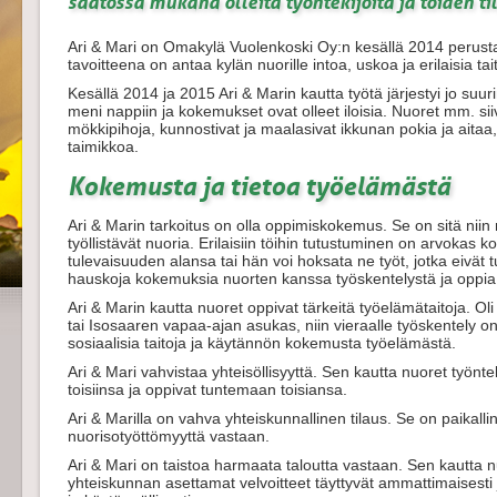
saatossa mukana olleita työntekijöitä ja töiden til
Ari & Mari on Omakylä Vuolenkoski Oy:n kesällä 2014 perus
tavoitteena on antaa kylän nuorille intoa, uskoa ja erilaisia ta
Kesällä 2014 ja 2015 Ari & Marin kautta työtä järjestyi jo suur
meni nappiin ja kokemukset ovat olleet iloisia. Nuoret mm. siiv
mökkipihoja, kunnostivat ja maalasivat ikkunan pokia ja aitaa,
taimikkoa.
Kokemusta ja tietoa työelämästä
Ari & Marin tarkoitus on olla oppimiskokemus. Se on sitä niin nuo
työllistävät nuoria. Erilaisiin töihin tutustuminen on arvokas
tulevaisuuden alansa tai hän voi hoksata ne työt, jotka eivät tu
hauskoja kokemuksia nuorten kanssa työskentelystä ja oppia
Ari & Marin kautta nuoret oppivat tärkeitä työelämätaitoja. Ol
tai Isosaaren vapaa-ajan asukas, niin vieraalle työskentely 
sosiaalisia taitoja ja käytännön kokemusta työelämästä.
Ari & Mari vahvistaa yhteisöllisyyttä. Sen kautta nuoret työnteki
toisiinsa ja oppivat tuntemaan toisiansa.
Ari & Marilla on vahva yhteiskunnallinen tilaus. Se on paikall
nuorisotyöttömyyttä vastaan.
Ari & Mari on taistoa harmaata taloutta vastaan. Sen kautta nu
yhteiskunnan asettamat velvoitteet täyttyvät ammattimaisesti 