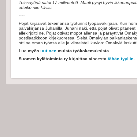
Toissayönä satoi 17 millimetriä. Maali pysyi hyvin ikkunanpuitt
etteikö niin kävisi.
----
Pojat kirjasivat tekemänsä työtunnit työpäiväkirjaan. Kun homm
päiväkirjansa Juhanilla. Juhani näki, että pojat olivat pitäneet 
allekirjoitti ne. Pojat ottivat mopot allensa ja päräyttivät Omaky
postilaatikkoon kirjekuoressa. Sieltä Omakylän palkanlasken
otti ne oman työnsä alle ja viimeisteli kuvion: Omakylä laskutt
Lue myös
uutinen
muista työkokemuksista.
Suomen kylätoiminta ry kirjoittaa aiheesta
tähän tyyliin
.