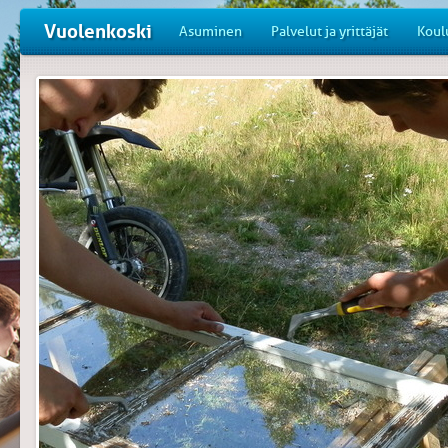
Vuolenkoski
Asuminen
Palvelut ja yrittäjät
Koul