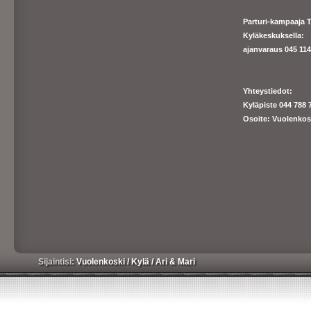
Parturi-kampaaja T
Kyläkeskuksella:
ajanva
raus 045 1140
Yhteystiedot:
Kyläpiste 044 788 
Osoite: Vuolenkos
Sijaintisi:
Vuolenkoski
/
Kylä
/
Ari & Mari