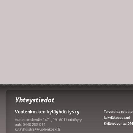
Yhteystiedot
Vuolenkosken kyläyhdistys ry
Tervetuloa tutust
ja kyläkauppaan!
Vuolenkoskentie 1471, 19160 Huutotöyry
Kyläneuvonta: 044
puh. 0440 255 044
kylayhdistys@vuolenkoski.fi