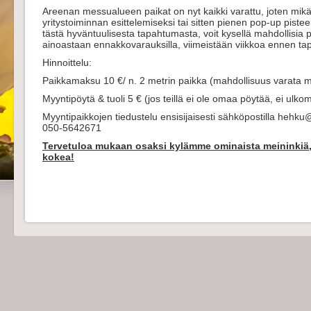
Areenan messualueen paikat on nyt kaikki varattu, joten mikä
yritystoiminnan esittelemiseksi tai sitten pienen pop-up piste
tästä hyväntuulisesta tapahtumasta, voit kysellä mahdollisia
ainoastaan ennakkovarauksilla, viimeistään viikkoa ennen ta
Hinnoittelu:
Paikkamaksu 10 €/ n. 2 metrin paikka (mahdollisuus varata 
Myyntipöytä & tuoli 5 € (jos teillä ei ole omaa pöytää, ei ulkom
Myyntipaikkojen tiedustelu ensisijaisesti sähköpostilla hehku@
050-5642671
Tervetuloa mukaan osaksi kylämme ominaista meininkiä, 
kokea!