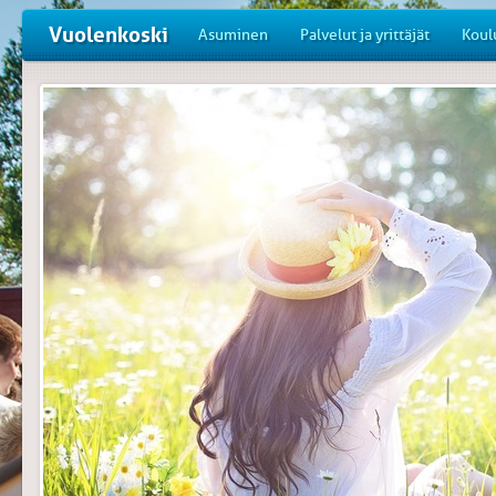
Vuolenkoski
Asuminen
Palvelut ja yrittäjät
Koul