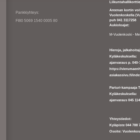
Liikuntahallikortt
Areenan kortin vo
Pankkiyhteys:
Vuolenkoskella (V
puh 041 3117258
FI80 5069 1540 0005 80
Aukioloajat:
M-Vuolenkoski - Me
Hieroja, jalkahoit
Kyläkeskuksella:
ajanvaraus p. 040-7
https://
vierumaenh
asiakassivu.fi/ind
Parturi-kampaaja T
Kyläkeskuksella:
ajanva
raus 045 1140
Yhteystiedot:
Kyläpiste 044 788 
Osoite: Vuolenkos