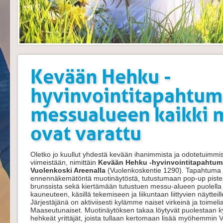
Kevään Hehku -
hyvinvointitapahtu
messualueen kaikki 
ovat varattu
Oletko jo kuullut yhdestä kevään ihanimmista ja odotetuimmi
viimeistään, nimittäin
Kevään Hehku -hyvinvointitapahtuma
Vuolenkoski Areenalla
(Vuolenkoskentie 1290). Tapahtuma
ennennäkemätöntä muotinäytöstä, tutustumaan pop-up pisteisi
brunssista sekä kiertämään tutustuen messu-alueen puolella k
kauneuteen, käsillä tekemiseen ja liikuntaan liittyvien näytteil
Järjestäjänä on aktiviisesti kylämme naiset virkeinä ja toimel
Maaseutunaiset. Muotinäytöksen takaa löytyvät puolestaan kyläl
hehkeät yrittäjät, joista tullaan kertomaan lisää myöhemmin V