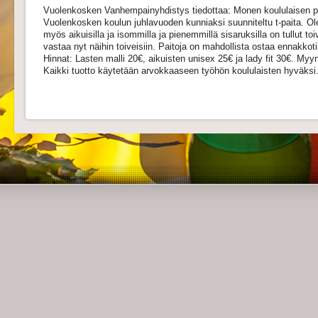
Vuolenkosken Vanhempainyhdistys tiedottaa: Monen koululaisen pe
Vuolenkosken koulun juhlavuoden kunniaksi suunniteltu t-paita. Ol
myös aikuisilla ja isommilla ja pienemmillä sisaruksilla on tullut 
vastaa nyt näihin toiveisiin. Paitoja on mahdollista ostaa ennakkot
Hinnat: Lasten malli 20€, aikuisten unisex 25€ ja lady fit 30€. M
Kaikki tuotto käytetään arvokkaaseen työhön koululaisten hyväksi