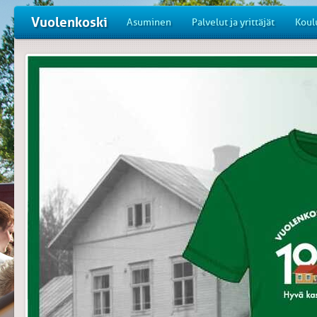
Vuolenkoski
Asuminen
Palvelut ja yrittäjät
Koul