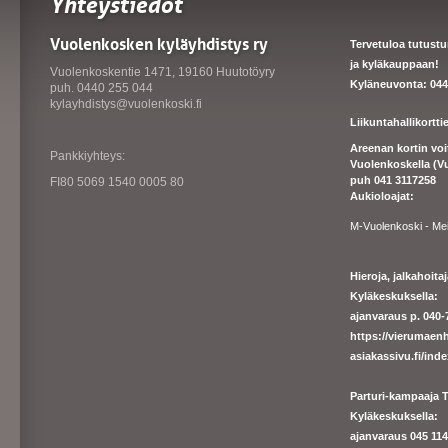
Yhteystiedot
Vuolenkosken kyläyhdistys ry
Tervetuloa tutust
ja kyläkauppaan!
Vuolenkoskentie 1471, 19160 Huutotöyry
Kyläneuvonta: 044
puh. 0440 255 044
kylayhdistys@vuolenkoski.fi
Liikuntahallikortt
Areenan kortin vo
Pankkiyhteys:
Vuolenkoskella (V
puh 041 3117258
FI80 5069 1540 0005 80
Aukioloajat:
M-Vuolenkoski - Me
Hieroja, jalkahoit
Kyläkeskuksella:
ajanvaraus p. 040-7
https://
vierumaenh
asiakassivu.fi/ind
Parturi-kampaaja T
Kyläkeskuksella:
ajanva
raus 045 1140