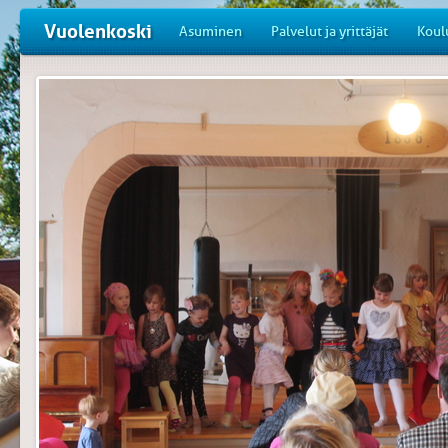
Vuolenkoski
Asuminen
Palvelut ja yrittäjät
Koul