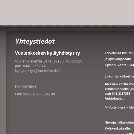
Yhteystiedot
Vuolenkosken kyläyhdistys ry
Tervetuloa tutust
ja kyläkauppaan!
Vuolenkoskentie 1471, 19160 Huutotöyry
Kyläneuvonta: 044
puh. 0440 255 044
kylayhdistys@vuolenkoski.fi
Liikuntahallikortt
Areenan kortin vo
Pankkiyhteys:
Vuolenkoskella (V
puh 041 3117258
FI80 5069 1540 0005 80
Aukioloajat:
M-Vuolenkoski - Me
Hieroja, jalkahoit
Kyläkeskuksella: