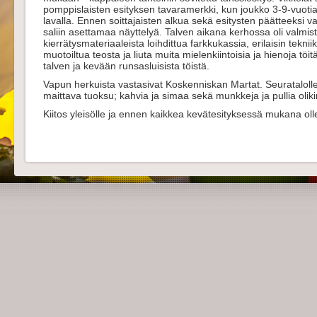
pomppislaisten esityksen tavaramerkki, kun joukko 3-9-vuotiai
lavalla. Ennen soittajaisten alkua sekä esitysten päätteeksi v
saliin asettamaa näyttelyä. Talven aikana kerhossa oli valm
kierrätysmateriaaleista loihdittua farkkukassia, erilaisin teknii
muotoiltua teosta ja liuta muita mielenkiintoisia ja hienoja töit
talven ja kevään runsasluisista töistä.
Vapun herkuista vastasivat Koskenniskan Martat. Seuratalolle
maittava tuoksu; kahvia ja simaa sekä munkkeja ja pullia olikin
Kiitos yleisölle ja ennen kaikkea kevätesityksessä mukana olleil