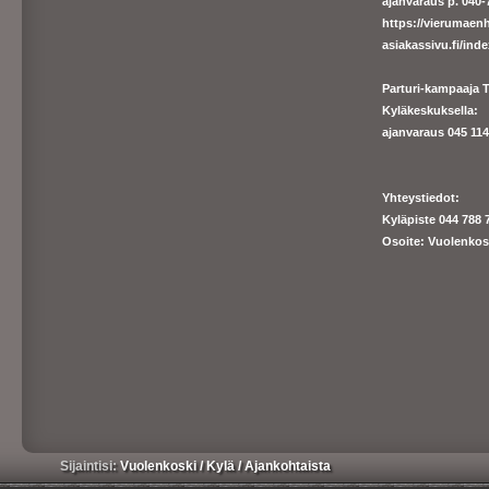
ajanvaraus p. 040-7
https://
vierumaenh
asiakassivu.fi/ind
Parturi-kampaaja T
Kyläkeskuksella:
ajanva
raus 045 1140
Yhteystiedot:
Kyläpiste 044 788 
Osoite: Vuolenkos
Sijaintisi:
Vuolenkoski
/
Kylä
/
Ajankohtaista