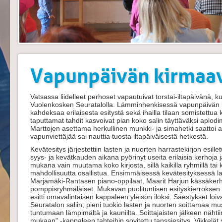
Vapunpäivän kirmaav
Vatsassa liidelleet perhoset vapautuivat torstai-iltapäivänä, 
Vuolenkosken Seuratalolla. Lämminhenkisessä vapunpäivän ke
kahdeksaa erilaisesta esitystä sekä ihailla tilaan somistettua
taputtamat tahdit kasvoivat pian koko salin täyttäväksi aplo
Marttojen asettama herkullinen munkki- ja simahetki saattoi a
vapunviettäjää sai nauttia tuosta iltapäiväisestä hetkestä.
Kevätesitys järjestettiin lasten ja nuorten harrastekirjon esil
syys- ja kevätkauden aikana pyörinyt useita erilaisia kerhoja j
mukana vain muutama koko kirjosta, sillä kaikilla ryhmillä tai k
mahdollisuutta osallistua. Ensimmäisessä kevätesityksessä laat
Marjamäki-Rantasen piano-oppilaat, Maarit Harjun kässäkerh
pomppisryhmäläiset. Mukavan puolituntisen esityskierroksen alo
esitti omavalintaisen kappaleen yleisön iloksi. Säestykset lo
Seuratalon saliin; pieni tuokio lasten ja nuorten soittamaa m
tuntumaan lämpimältä ja kauniilta. Soittajaisten jälkeen nähti
mukaan" -kappaleen tahteihin sovitettu tanssiesitys. Vikkelät 