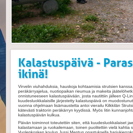
Kalastuspäivä - Para
ikinä!
Virvelin viuhahduksia, hauskoja kohtaamisia strutsien kanssa,
peräkärryajelua, nuotiopaikan rieumua ja makeita jäätelöhetki
onnistuneeseen kalastuspäivään, josta nautittiin jälleen Q-Lin
kuudesluokkalaisille järjestetty kalastuspäivä on muodostunut
vuonna ohjelmaan lisämaustetta antoi vierailu Kilkkilän Struts
kätevästi traktorin peräkärryn kyydissä. Myös Iitin kunnanj
kalastuspäivän kulkua.
Päivän toiminnot toteutettiin siten, että kuudesluokkalaiset jae
kalastamaan ja ruokailemaan, toinen puolitettiin vielä kahtia si
Vuolenkosken koulun Jussi Mentun opastuksella harjukierrok