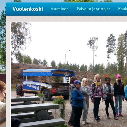
Vuolenkoski
Asuminen
Palvelut ja yrittäjät
Koul