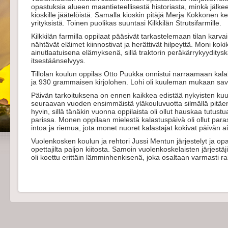
opastuksia alueen maantieteellisestä historiasta, minkä jälk
kioskille jäätelöistä. Samalla kioskin pitäjä Merja Kokkonen ker
yrityksistä. Toinen puolikas suuntasi Kilkkilän Strutsifarmille.
Kilkkilän farmilla oppilaat pääsivät tarkastelemaan tilan karva
nähtävät eläimet kiinnostivat ja herättivät hilpeyttä. Moni kokik
ainutlaatuisena elämyksenä, sillä traktorin peräkärrykyyditysk
itsestäänselvyys.
Tillolan koulun oppilas Otto Puukka onnistui narraamaan kala
ja 930 grammaisen kirjolohen. Lohi oli kuuleman mukaan savus
Päivän tarkoituksena on ennen kaikkea edistää nykyisten ku
seuraavan vuoden ensimmäistä yläkouluvuotta silmällä pitäen
hyvin, sillä tänäkin vuonna oppilaista oli ollut hauskaa tutust
parissa. Monen oppilaan mielestä kalastuspäivä oli ollut par
intoa ja riemua, jota monet nuoret kalastajat kokivat päivän a
Vuolenkosken koulun ja rehtori Jussi Mentun järjestelyt ja opas
opettajilta paljon kiitosta. Samoin vuolenkoskelaisten järjestäji
oli koettu erittäin lämminhenkisenä, joka osaltaan varmasti r