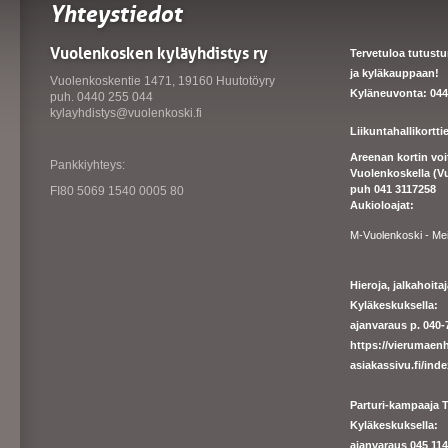
Yhteystiedot
Vuolenkosken kyläyhdistys ry
Tervetuloa tutust
ja kyläkauppaan!
Vuolenkoskentie 1471, 19160 Huutotöyry
Kyläneuvonta: 044
puh. 0440 255 044
kylayhdistys@vuolenkoski.fi
Liikuntahallikortt
Areenan kortin vo
Pankkiyhteys:
Vuolenkoskella (V
puh 041 3117258
FI80 5069 1540 0005 80
Aukioloajat:
M-Vuolenkoski - Me
Hieroja, jalkahoit
Kyläkeskuksella:
ajanvaraus p. 040-7
https://
vierumaenh
asiakassivu.fi/ind
Parturi-kampaaja T
Kyläkeskuksella:
ajanva
raus 045 1140