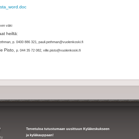
esta_word.doc
ken väki
at heiltä:
Pethman,
p. 0400 886 321,
pauli.pethman@vuolenkoski.fi
e Pisto,
p. 044 35 72 082,
ville.pisto@vuolenkoski.fi
y
Tervetuloa tutustumaan uusittuun Kyläkeskukseen
ja kyläkauppaan!
ry