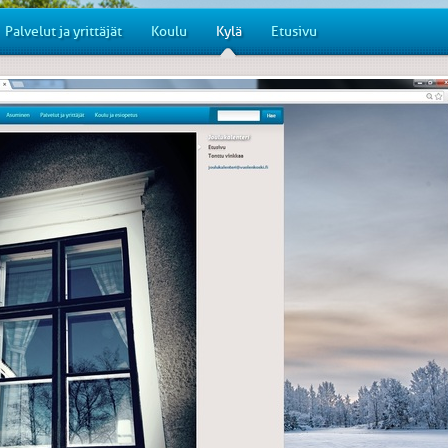
Palvelut ja yrittäjät
Koulu
Kylä
Etusivu