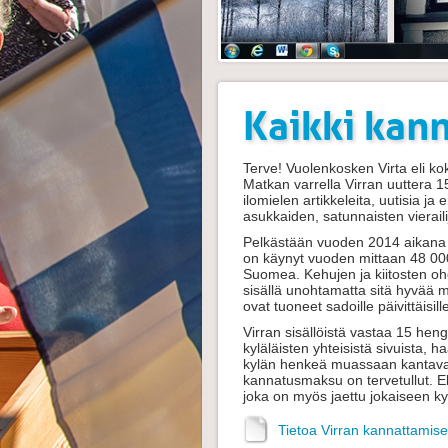
Kaikki kan
Terve! Vuolenkosken Virta eli kok
Matkan varrella Virran uuttera 1
ilomielen artikkeleita, uutisia ja 
asukkaiden, satunnaisten vierailij
Pelkästään vuoden 2014 aikana Vi
on käynyt vuoden mittaan 48 000 
Suomea. Kehujen ja kiitosten oh
sisällä unohtamatta sitä hyvää mie
ovat tuoneet sadoille päivittäisille
Virran sisällöistä vastaa 15 hen
kyläläisten yhteisistä sivuista, 
kylän henkeä muassaan kantavat
kannatusmaksu on tervetullut. Eli
joka on myös jaettu jokaiseen k
Tietoa Virran kannattamise