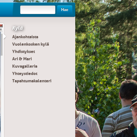
Hae
Kylä
Ajankohtaista
Vuolenkosken kylä
Yhdistykset
Ari & Mari
Kuvagalleria
Yhteystiedot
Tapahtumakalenteri