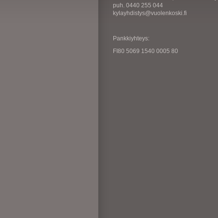
puh. 0440 255 044
kylayhdistys@vuolenkoski.fi
Pankkiyhteys:
FI80 5069 1540 0005 80