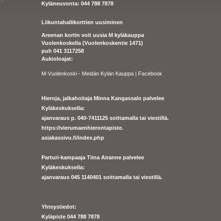
Kyläneuvonta: 044 788 7878
Liikuntahallikorttien uusiminen
Areenan kortin voit uusia M kyläkauppa
Vuolenkoskella (Vuolenkoskentie 1471)
puh 041 3117258
Aukioloajat:
M-Vuolenkoski - Meidän Kylän Kauppa | Facebook
Hieroja, jalkahoitaja Minna Kangassalo palvelee
Kyläkeskuksella:
ajanvaraus p. 040-7411125 soittamalla tai viestillä.
https://
vierumaenhierontapiste.
asiakassivu.fi/index.php
Parturi-kampaaja Tiina Airanne palvelee
Kyläkeskuksella:
ajanva
raus 045 1140401 soittamalla tai viestillä.
Yhteystiedot:
Kyläpiste 044 788 7878