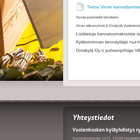
Tietoa Virran kannattamis
Hyvää joulumieltä toivottaen,
Virran talkooryhmä & Omakylä Vuolenkos
Lisätietoja kannatusmaksuista sa
Kylätoiminnan tiennäyttäjä
Pauli 
Omakylä Oy:n puheenjohtaja Vill
Yhteystiedot
Vuolenkosken kyläyhdistys r
Vuolenkoskentie 1471, 19160 Huutotöy