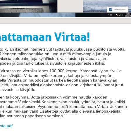
nattamaan Virtaa!
o kylän ikiomat internetsivut täyttävät joulukuussa puolitoista vuotta.
5 hengen talkooporukka on luonut mitä mittavampia juttuja ja
erilaisia tietopaketteja kyläläisten, vakituisten ja vapaa-ajan
oiden ja tosi tarkoituksella sivustolle kirjautuneiden iloksi.
rrassa on vierailtu lähes 100 000 kertaa. Yhteensä kylän sivuilla
eri kävijää. Virta on myös kerännyt kehuja ja kiitosta ympäri
ella Virrasta on muodostunut tärkeä tiedottamisen kanava kylän
ltä, jota esimerkiksi ajankohtaista-osioon kirjoitetut iki-ihanat jutut
 sivustolla kävijöille.
gen talkooryhmä. Jotta jatkossakin voimme nauttia kaikkien
haastamme Vuolenkoski-Koskenniskan asukit, yrittäjät, seurat ja kaikki
 mukaan talkoisiin. Pyydämme teiltä kannattamaan Virtaa. Jokainen
 eikun mukaan vain! Lisätietoja löydät alla olevasta tietopaketista,
ylän asuntoon paperisena versiona.
sta.pdf