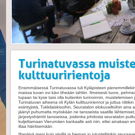
Turinatuvassa muiste
kulttuuririentoja
Ensimmäisessä Turinatuvassa tuli Kyläpisteen pienemmillekin
maissa tuvan ovi kävi tiheään tahtiin. Ilmeisesti tuore, pehme
tupaan tai kyse taisi olla kuitenkin turinoinnin, muistelemise
Turinatuvan aiheena oli
Kylän kulttuuririennot
ja juttua riittik
esiintyjistä, Tukkilaiskisoihin, Seuratalon elokuvailtoihin aina a
jäänyt puhumatta myöskään ne tansseista saatille lähtemiset
järjestyshäiriöt tansseissa, joidenka johdosta seuratalon putka
kuljettamaan Vierumäen kankaalle asti niin, ettei ainakaan en
iltaa häiritsemään.
Iltapäivä meni kuin siivillä ja hieman jo jutusteltiinkin seuraa