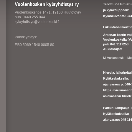
Vuolenkosken kyläyhdistys ry
Tervetuloa tutust
ja kyläkauppaan!
Vuolenkoskentie 1471, 19160 Huutotöyry
Kyläneuvonta: 044
puh. 0440 255 044
kylayhdistys@vuolenkoski.fi
Liikuntahallikortt
Areenan kortin vo
Pankkiyhteys:
Vuolenkoskella (V
puh 041 3117258
FI80 5069 1540 0005 80
Aukioloajat:
M-Vuolenkoski - Me
Hieroja, jalkahoit
Kyläkeskuksella:
ajanvaraus p. 040-7
https://
vierumaenh
asiakassivu.fi/ind
Parturi-kampaaja T
Kyläkeskuksella:
ajanva
raus 045 1140