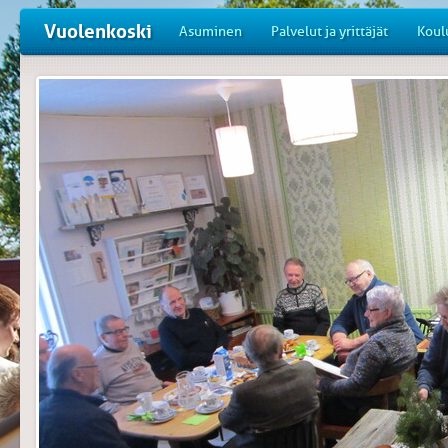
Vuolenkoski
Asuminen
Palvelut ja yrittäjät
Koul