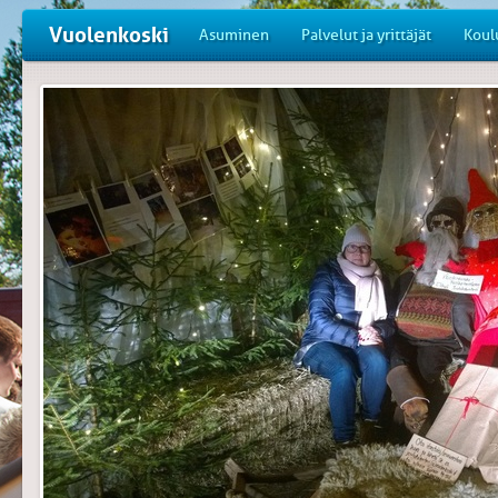
Vuolenkoski
Asuminen
Palvelut ja yrittäjät
Koul