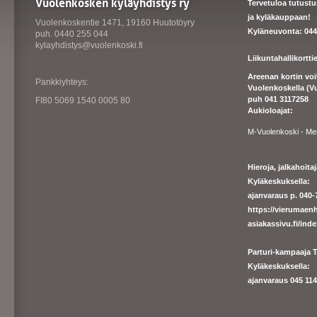
Vuolenkosken kyläyhdistys ry
Tervetuloa tutust
ja kyläkauppaan!
Vuolenkoskentie 1471, 19160 Huutotöyry
Kyläneuvonta: 044
puh. 0440 255 044
kylayhdistys@vuolenkoski.fi
Liikuntahallikortt
Areenan kortin vo
Pankkiyhteys:
Vuolenkoskella (V
puh 041 3117258
FI80 5069 1540 0005 80
Aukioloajat:
M-Vuolenkoski - Me
Hieroja, jalkahoit
Kyläkeskuksella:
ajanvaraus p. 040-7
https://
vierumaenh
asiakassivu.fi/ind
Parturi-kampaaja T
Kyläkeskuksella:
ajanva
raus 045 1140