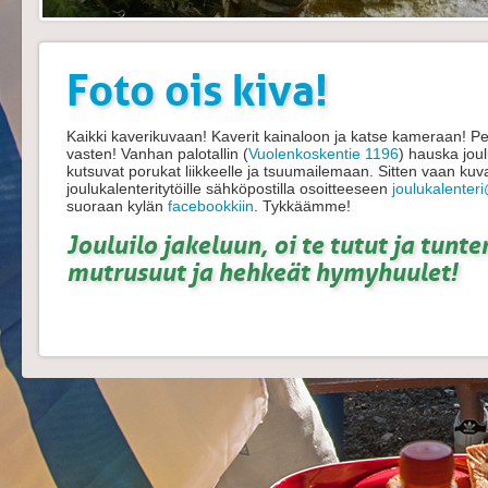
Foto ois kiva!
Kaikki kaverikuvaan! Kaverit kainaloon ja katse kameraan! Pe
vasten! Vanhan palotallin (
Vuolenkoskentie 1196
) hauska jou
kutsuvat porukat liikkeelle ja tsuumailemaan. Sitten vaan kuvat
joulukalenteritytöille sähköpostilla osoitteeseen
joulukalenter
suoraan kylän
facebookkiin
. Tykkäämme!
Jouluilo jakeluun, oi te tutut ja tun
mutrusuut ja hehkeät hymyhuulet!