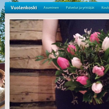
Vuolenkoski
Asuminen
Palvelut ja yrittäjät
Koul