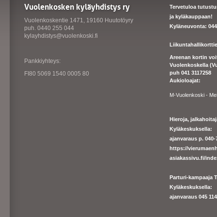
Vuolenkosken kyläyhdistys ry
Tervetuloa tutust
ja kyläkauppaan!
Vuolenkoskentie 1471, 19160 Huutotöyry
Kyläneuvonta: 044
puh. 0440 255 044
kylayhdistys@vuolenkoski.fi
Liikuntahallikortt
Areenan kortin vo
Pankkiyhteys:
Vuolenkoskella (V
puh 041 3117258
FI80 5069 1540 0005 80
Aukioloajat:
M-Vuolenkoski - Me
Hieroja, jalkahoit
Kyläkeskuksella:
ajanvaraus p. 040-7
https://
vierumaenh
asiakassivu.fi/ind
Parturi-kampaaja T
Kyläkeskuksella:
ajanva
raus 045 1140