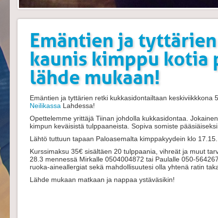
Emäntien ja tyttärien
kaunis kimppu kotia p
lähde mukaan!
Emäntien ja tyttärien retki kukkasidontailtaan keskiviikkkona 
Neilikassa
Lahdessa!
Opettelemme yrittäjä Tiinan johdolla kukkasidontaa. Jokaine
kimpun keväisistä tulppaaneista. Sopiva somiste pääsiäiseksi 
Lähtö tuttuun tapaan Paloasemalta kimppakyydein klo 17.15
Kurssimaksu 35€ sisältäen 20 tulppaania, vihreät ja muut tar
28.3 mennessä Mirkalle 0504004872 tai Paulalle 050-564267
ruoka-aineallergiat sekä mahdollisuutesi olla yhtenä ratin t
Lähde mukaan matkaan ja nappaa ystäväsikin!