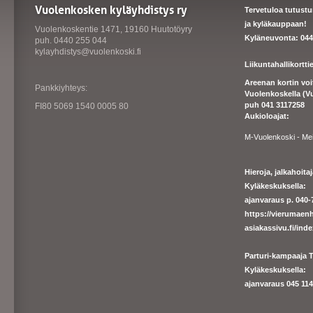
Vuolenkosken kyläyhdistys ry
Tervetuloa tutust
ja kyläkauppaan!
Vuolenkoskentie 1471, 19160 Huutotöyry
Kyläneuvonta: 044
puh. 0440 255 044
kylayhdistys@vuolenkoski.fi
Liikuntahallikortt
Areenan kortin vo
Pankkiyhteys:
Vuolenkoskella (V
puh 041 3117258
FI80 5069 1540 0005 80
Aukioloajat:
M-Vuolenkoski - Me
Hieroja, jalkahoit
Kyläkeskuksella:
ajanvaraus p. 040-7
https://
vierumaenh
asiakassivu.fi/ind
Parturi-kampaaja T
Kyläkeskuksella:
ajanva
raus 045 1140