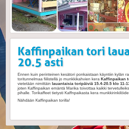
Kaffinpaikan tori lau
20.5 asti
Ennen kuin perinteinen kesätori ponkaistaan käyntiin kylän r
toritunnelmaa fiilistellä jo munkkikahvien kera
Kaffinpaikan to
vietetään nimittäin
lauantaisia toripäiviä 15.4-20.5 klo 11-1
joten Kaffinpaikan emäntä Marika toivottaa kaikki tervetulle
pihalle. Torikaffeet tietysti Kaffnpaikasta kera munkkirinkilöi
Nähdään Kaffinpaikan torilla!