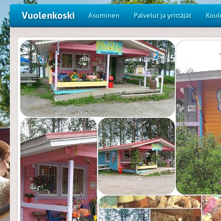
Vuolenkoski
Asuminen
Palvelut ja yrittäjät
Koul