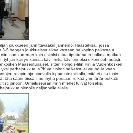
neljän joukkueen jännittävääkin jännempi Haastekisa, jossa
ättiin 3-5 hengen joukkueissa aikaa vastaan halkopino paikasta a
niin ison kuorman kuin uskalsi ottaa tiputtamatta halkoja matkalle.
akin tyhjän kärryn kanssa kävi, mikä kävi onneksi oikein pehmeästi.
lenkosken Maaseutunaiset, sitten Pohjois-Iitin Kiri ja Vuolenkosken
yksi perhejoukkue. VPK vei voiton selkeästi ei vauhdilla vaan
ääntöjen rajapintoja hipovalla kippaustekniikalla, mitä ei oltu tosin
ivät tätä säännöissä ilmennyttä porsaan reikää ymmärtäneetkään
ltisti pinoon. Urheiluseuran Kirin miehet tulivat toiseksi,
hejoukkue hienolle neljännelle sijalle.