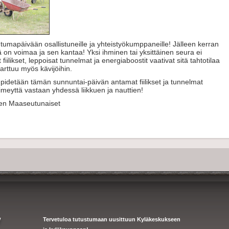
htumapäivään osallistuneille ja yhteistyökumppaneille! Jälleen kerran
ä on voimaa ja sen kantaa! Yksi ihminen tai yksittäinen seura ei
t fiilikset, leppoisat tunnelmat ja energiaboostit vaativat sitä tahtotilaa
tarttuu myös kävijöihin.
n pidetään tämän sunnuntai-päivän antamat fiilikset ja tunnelmat
 pimeyttä vastaan yhdessä liikkuen ja nauttien!
ken Maaseutunaiset
y
Tervetuloa tutustumaan uusittuun Kyläkeskukseen