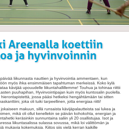
i Areenalla koettiin
loa ja hyvinvoinnin
syyspäivää liikunnasta nauttien ja hyvinvointia ammentaen, kun
äyttöön myös ihka ensimmäisen tapahtuman merkeissä. Koko kylä
sataa kävijää upouudelle liikuntahallillemme! Touhua ja tohinaa riittii
n, Lasten puuhapihan, Hyvinvointipajan kuin myös kuntosalin puolella.
hierontapistettä, jossa pääsi hetkeksi hengähtämään tai sitten
nttiini, joka oli tuiki tarpeellinen, jotta energiaa riitti!
n jokaiseen makuun, sillä runsaista kävijäpalautteista sai lukea ja
 nimen, mikä oli ollut kenellekin se päivän kohokohta, energian ja
tahetki keräsinkin sunnuntaina saliin yli 20 osallistujaa. Isot ja
uuressa liikuntasalissa sulassa sovussa, mikä loi välittömän ja
ä mukavia kokemuksia. Kiitos siis vielä kerran kaikille