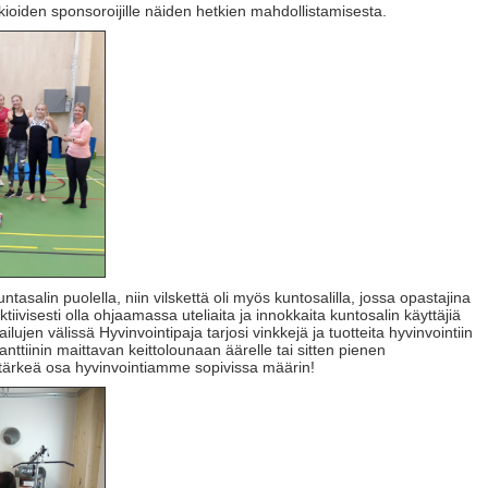
okioiden sponsoroijille näiden hetkien mahdollistamisesta.
ikuntasalin puolella, niin vilskettä oli myös kuntosalilla, jossa opastajina
tiivisesti olla ohjaamassa uteliaita ja innokkaita kuntosalin käyttäjiä
lujen välissä Hyvinvointipaja tarjosi vinkkejä ja tuotteita hyvinvointiin
ttiinin maittavan keittolounaan äärelle tai sitten pienen
 tärkeä osa hyvinvointiamme sopivissa määrin!