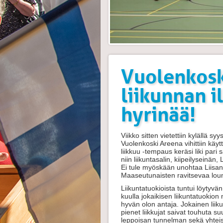
Vuolenkosk
liikunnan i
hyrinää!
Viikko sitten vietettiin kylällä 
Vuolenkoski Areena vihittiin k
liikkuu -tempaus keräsi liki pari 
niin liikuntasalin, kiipeilyseinä
Ei tule myöskään unohtaa Liisan 
Maaseutunaisten ravitsevaa lounaska
Liikuntatuokioista tuntui löytyvä
kuulla jokaikisen liikuntatuokion
hyvän olon antaja. Jokainen liikun
pienet liikkujat saivat touhuta s
leppoisan tunnelman sekä yhteisi