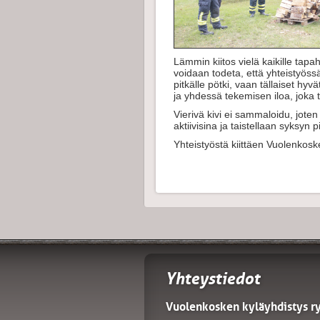
Lämmin kiitos vielä kaikille tapa
voidaan todeta, että yhteistyöss
pitkälle pötki, vaan tällaiset hyvä
ja yhdessä tekemisen iloa, joka 
Vierivä kivi ei sammaloidu, jote
aktiivisina ja taistellaan syksyn
Yhteistyöstä kiittäen Vuolenkos
Yhteystiedot
Vuolenkosken kyläyhdistys r