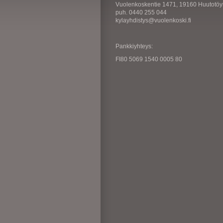
Vuolenkoskentie 1471, 19160 Huutotöy
puh. 0440 255 044
kylayhdistys@vuolenkoski.fi
Pankkiyhteys:
FI80 5069 1540 0005 80