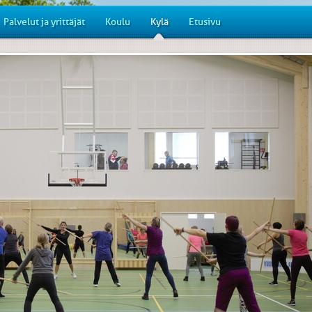
Palvelut ja yrittäjät
Koulu
Kylä
Etusivu