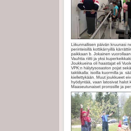
Liikunnallisen päivän kruunasi 
perinteisillä kottikärryillä kärr
paikkaan b. Jokainen vuorollaan 
Vauhtia riitti ja yksi kuperkeikk
Joukkueina oli haastajat eli Vuo
VPK:n hälytysosaston pojat sekä 
taktiikalla: isoilla kuormilla ja s
kiellettykään. Muut joukkueet e
hyödyntää, vaan latosivat halot ki
Maaseutunaiset pronssille ja per