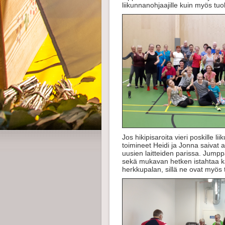
liikunnanohjaajille kuin myös tu
Jos hikipisaroita vieri poskille li
toimineet Heidi ja Jonna saivat ak
uusien laitteiden parissa. Jumppai
sekä mukavan hetken istahtaa kan
herkkupalan, sillä ne ovat myös