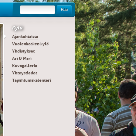
Hae
Kylä
Ajankohtaista
Vuolenkosken kylä
Yhdistykset
Ari & Mari
Kuvagalleria
Yhteystiedot
Tapahtumakalenteri