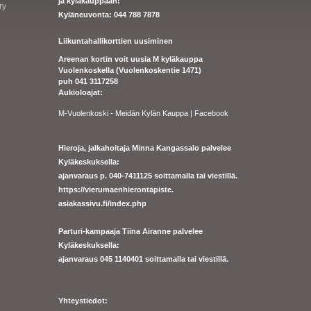
ja kyläkauppaan!
ry
Kyläneuvonta: 044 788 7878
Liikuntahallikorttien uusiminen
Areenan kortin voit uusia M kyläkauppa
Vuolenkoskella (Vuolenkoskentie 1471)
puh 041 3117258
Aukioloajat:
M-Vuolenkoski - Meidän Kylän Kauppa | Facebook
Hieroja, jalkahoitaja Minna Kangassalo palvelee
Kyläkeskuksella:
ajanvaraus p. 040-7411125 soittamalla tai viestillä.
https://
vierumaenhierontapiste.
asiakassivu.fi/index.php
Parturi-kampaaja Tiina Airanne palvelee
Kyläkeskuksella:
ajanva
raus 045 1140401 soittamalla tai viestillä.
Yhteystiedot: