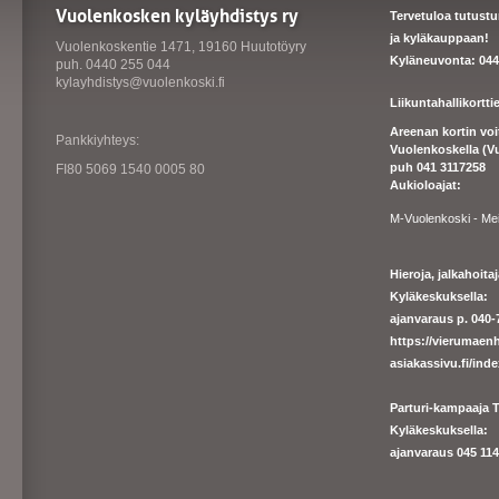
Vuolenkosken kyläyhdistys ry
Tervetuloa tutust
ja kyläkauppaan!
Vuolenkoskentie 1471, 19160 Huutotöyry
Kyläneuvonta: 044
puh. 0440 255 044
kylayhdistys@vuolenkoski.fi
Liikuntahallikortt
Areenan kortin vo
Pankkiyhteys:
Vuolenkoskella (V
puh 041 3117258
FI80 5069 1540 0005 80
Aukioloajat:
M-Vuolenkoski - Me
Hieroja, jalkahoit
Kyläkeskuksella:
ajanvaraus p. 040-7
https://
vierumaenh
asiakassivu.fi/ind
Parturi-kampaaja T
Kyläkeskuksella:
ajanva
raus 045 1140