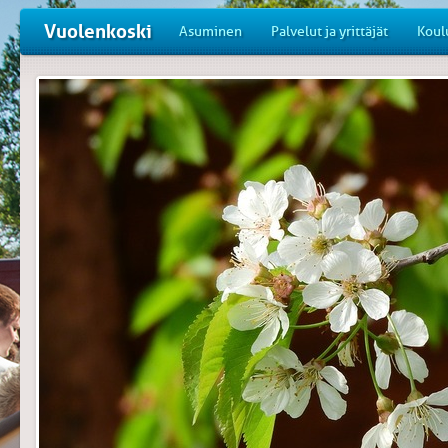
Vuolenkoski
Asuminen
Palvelut ja yrittäjät
Koul