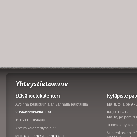
Yhteystietomme
Elävä joulukalenteri
Kyläpiste pal
Avoinna joulukuun ajan vanhalla palotallilla
Ma, ti, to ja pe 9 -
Vuolenkoskentie 1196
Ke, la 11 - 17
Ma, to, pe partur
19160 Huutotöyry
Ti hieroja-fysiote
Yhteys kalenterityttöihin:
Vuolenkoskentie 
joulukalenteri@vuolenkoski.fi