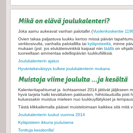
Mikä on elävä joulukalenteri?
Joka aamu aukeavat vanhan palotallin (
Vuolenkoskentie 119
Ovien takaa paljastuva luukku kertoo missä päivän tapahtuma 
verkkosivulta, vanhalta palotallilta tai
kyläpisteeltä
, minne päi
mukaan (pst. jos etukäteisvinkkiä kaipaat niin
täällä
on vihjatt
tuoreeltaan ammentaa edellispäivän luukkufiiliksiä.
Joulukalenterin ajatus
Hyväntekeväisyys kulkee joulukalenterin mukana
Muistoja viime joululta ...ja kesältä
Kalenteritapahtumat ja -kohtaamiset 2014 jättivät jäljikseen m
hyvä tarjeta halki kevättalven pakkasten, hiihtolauduilla pisti
kuluessakin muistua mieleen nuo luukkuyllätykset ja tempaus
Tästä klikkailemalla pääset muisteloimaan kaikkea sitä mitä v
Joulukalenterin luukut vuonna 2014
Kyläpisteen ikkuna jouluisena
Tonttuja kesätorilla!