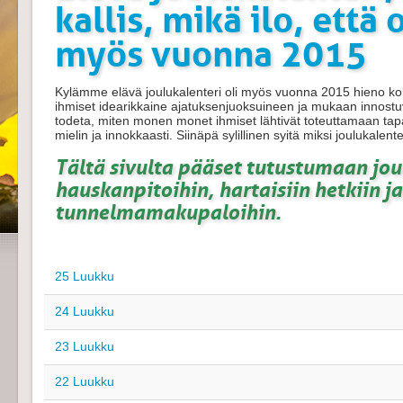
kallis, mikä ilo, että o
myös vuonna 2015
Kylämme elävä joulukalenteri oli myös vuonna 2015 hieno kok
ihmiset idearikkaine ajatuksenjuoksuineen ja mukaan innostuv
todeta, miten monen monet ihmiset lähtivät toteuttamaan tapah
mielin ja innokkaasti. Siinäpä sylillinen syitä miksi joulukale
Tältä sivulta pääset tutustumaan jo
hauskanpitoihin, hartaisiin hetkiin j
tunnelmamakupaloihin.
25 Luukku
24 Luukku
23 Luukku
22 Luukku