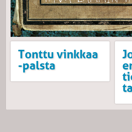
Tonttu vinkkaa
J
-palsta
e
t
t