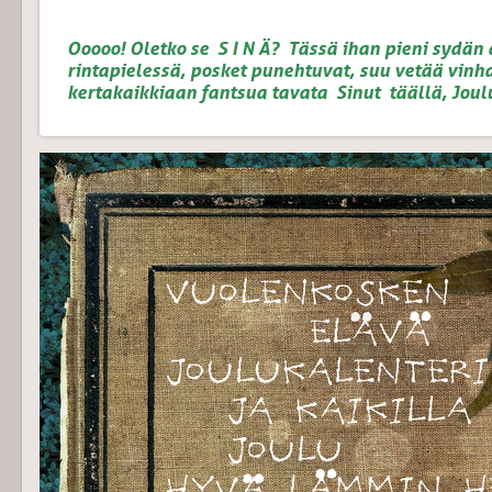
Ooooo! Oletko se S I N Ä? Tässä ihan pieni sydän
rintapielessä, posket punehtuvat, suu vetää vinha
kertakaikkiaan fantsua tavata Sinut täällä, Jou