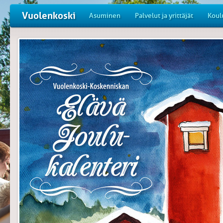
Vuolenkoski
Asuminen
Palvelut ja yrittäjät
Koul