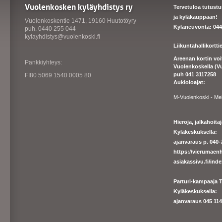
Vuolenkosken kyläyhdistys ry
Tervetuloa tutust
ja kyläkauppaan!
Vuolenkoskentie 1471, 19160 Huutotöyry
Kyläneuvonta: 044
puh. 0440 255 044
kylayhdistys@vuolenkoski.fi
Liikuntahallikortt
Areenan kortin vo
Pankkiyhteys:
Vuolenkoskella (V
puh 041 3117258
FI80 5069 1540 0005 80
Aukioloajat:
M-Vuolenkoski - Me
Hieroja, jalkahoit
Kyläkeskuksella:
ajanvaraus p. 040-7
https://
vierumaenh
asiakassivu.fi/ind
Parturi-kampaaja T
Kyläkeskuksella:
ajanva
raus 045 1140