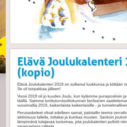
Elävä Joulukalenteri
(kopio)
Elävä Joulukalenteri 2019 on sulkenut luukkunsa ja kiittään 
Se oli tsirpakkaa jälleen!
Vuosi 2019 oli jo kuudes Joulu, kun kylämme punaposkisin ja 
täällä. Saimme tonttutorvisoittokunnan fanfaarien saatteleman
vuosimallia 2019, kaikenlaista kaikenlaisille - ja tunnelmalli
Perusaskeleet olivat edelleen samat, palotallin teema verra
aktiivisuus tallella, tottakai ja kuinkas muuten. Sankoin joukoi
lämpimänä tutajavaa tuntumaa, jota joulukalenteri pullotti nii
saranoistaan ratketa.