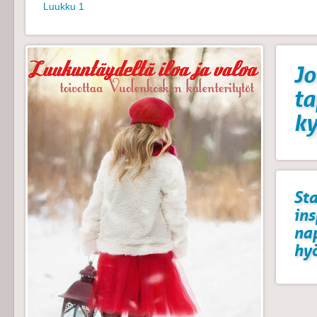
Luukku 1
Jo
t
k
Sta
ins
na
hyö