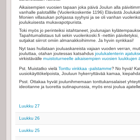
Aikaisempien vuosien tapaan joka päivä Joulun alla päivitimme
vanhalle palotallille (Vuolenkoskentie 1196) Elävästä Jouluka
Monien villasukan pohjassa syyhysi ja se oli vanhan vuole
joulukuisesta mukavapotpurista.
Toki myös jo perinteiksi istahtaneet, joulunajan kylätempaukse
Tapahtumalistaus tuli sekin vuolenkoski.fi -nettiin päivitetyksi
sutjakat siirrot omiin almanakkoihimme. Ja hyvin synkkasi!
Nyt taas huilataan jouluaskareista vajaan vuoden verran, mutt
jouluttaa, otahan joutessas katsahdus
joulukalenterin ajatuk
virkistävälle
muistoturneelle aikaisempien vuosien luukkujen ä
Pst. Muistatko vielä
Tonttu vinkkaa -palstamme
? No hyvä! Kat
uusiokäyttökelpoista, Jouluun hykerryttävää kamaa, kiepahd
Psst. Ottakaa hyvät joulunihmemaan tonttukansalaiset yhteyttä
ideoitanne ja tuoretta sutinapunssia, myös ensi joulua ajatell
Luukku 27
Luukku 26
Luukku 25