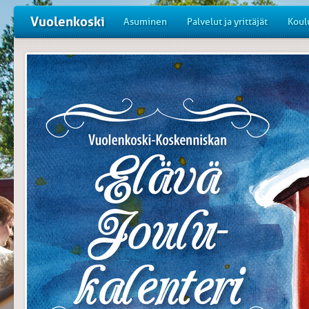
Vuolenkoski
Asuminen
Palvelut ja yrittäjät
Koul