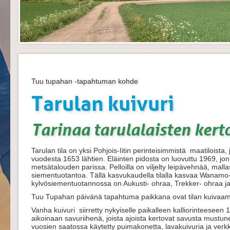
Tuu tupahan -tapahtuman kohde
Tarulan kuivuri
Tarinaa tarulalaisten ker
Tarulan tila on yksi Pohjois-Iitin perinteisimmistä maatiloista
vuodesta 1653 lähtien. Eläinten pidosta on luovuttu 1969, jonk
metsätalouden parissa. Pelloilla on viljelty leipävehnää, malla
siementuotantoa. Tällä kasvukaudella tilalla kasvaa Wanamo-
kylvösiementuotannossa on Aukusti- ohraa, Trekker- ohraa ja
Tuu Tupahan päivänä tapahtuma paikkana ovat tilan kuivaam
Vanha kuivuri siirretty nykyiselle paikalleen kalliorinteesee
aikoinaan savuriihenä, joista ajoista kertovat savusta mustu
vuosien saatossa käytetty puimakonetta, lavakuivuria ja verk