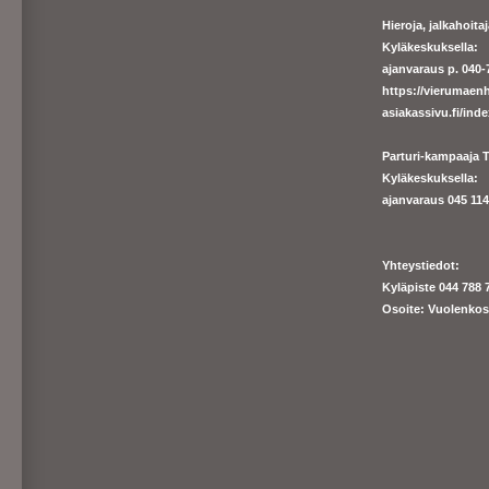
Hieroja, jalkahoit
Kyläkeskuksella:
ajanvaraus p. 040-7
https://
vierumaenh
asiakassivu.fi/ind
Parturi-kampaaja T
Kyläkeskuksella:
ajanva
raus 045 1140
Yhteystiedot:
Kyläpiste 044 788 
Osoite: Vuolenkos