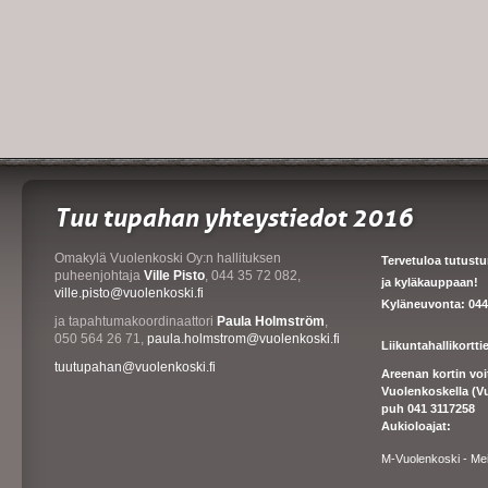
Tuu tupahan yhteystiedot 2016
Omakylä Vuolenkoski Oy:n hallituksen
Tervetuloa tutust
puheenjohtaja
Ville Pisto
, 044 35 72 082,
ja kyläkauppaan!
ville.pisto@vuolenkoski.fi
Kyläneuvonta: 044
ja tapahtumakoordinaattori
Paula Holmström
,
050 564 26 71,
paula.holmstrom@vuolenkoski.fi
Liikuntahallikortt
tuutupahan@vuolenkoski.fi
Areenan kortin vo
Vuolenkoskella (V
puh 041 3117258
Aukioloajat:
M-Vuolenkoski - Me