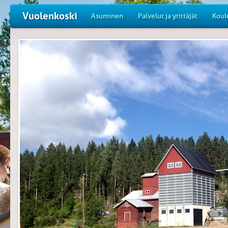
Vuolenkoski
Asuminen
Palvelut ja yrittäjät
Koul