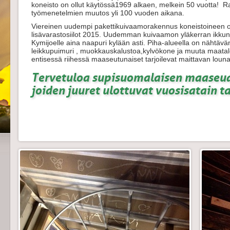
koneisto on ollut käytössä1969 alkaen, melkein 50 vuotta!
työmenetelmien muutos yli 100 vuoden aikana.
Viereinen uudempi pakettikuivaamorakennus koneistoineen 
lisävarastosiilot 2015. Uudemman kuivaamon yläkerran ikkun
Kymijoelle aina naapuri kylään asti. Piha-alueella on nähtävänä
leikkupuimuri , muokkauskalustoa,kylvökone ja muuta maatal
entisessä riihessä maaseutunaiset tarjoilevat maittavan loun
Tervetuloa supisuomalaisen maaseu
joiden juuret ulottuvat vuosisatain t