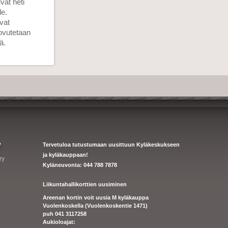
vat heti
e.
vat
uovutetaan
ä.
y
Tervetuloa tutustumaan uusittuun Kyläkeskukseen
ja kyläkauppaan!
ry
Kyläneuvonta: 044 788 7878
Liikuntahallikorttien uusiminen
Areenan kortin voit uusia M kyläkauppa
Vuolenkoskella (Vuolenkoskentie 1471)
puh 041 3117258
Aukioloajat: