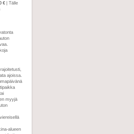
0 €
| Tälle
n
vatonta
auton
avaa.
koja
ajoitetusti,
ata ajoissa.
tumapäivänä
tipaikka
tai
nen myyjä
uton
viereisellä
kina-alueen