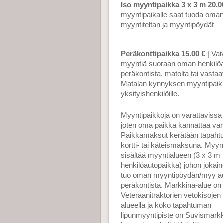
Iso myyntipaikka 3 x 3 m 20.0
myyntipaikalle saat tuoda oma
myyntiteltan ja myyntipöydät
Peräkonttipaikka 15.00 €
| Vai
myyntiä suoraan oman henkilö
peräkontista, matolta tai vasta
Matalan kynnyksen myyntipaik
yksityishenkilöille.
Myyntipaikkoja on varattavissa r
joten oma paikka kannattaa var
Paikkamaksut kerätään tapah
kortti- tai käteismaksuna. Myyn
sisältää myyntialueen (3 x 3 m 
henkilöautopaikka) johon jokai
tuo oman myyntipöydän/myy a
peräkontista. Markkina-alue on
Veteraanitraktorien vetokisojen 
alueella ja koko tapahtuman
lipunmyyntipiste on Suvismark