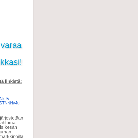
 varaa
kkasi!
ä linkistä:
NkJV
STNNNy
4u
järjestetään
tapahtuma
iis kesän
tuman
markkinoilta.