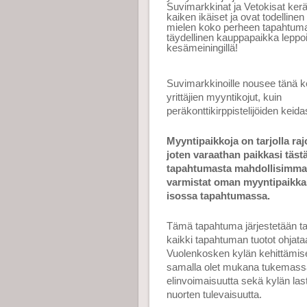
Suvimarkkinat ja Vetokisat ker
kaiken ikäiset ja ovat todelline
mielen koko perheen tapahtuma 
täydellinen kauppapaikka leppoi
kesämeiningillä!
Suvimarkkinoille nousee tänä k
yrittäjien myyntikojut, kuin
peräkonttikirppistelijöiden keid
Myyntipaikkoja on tarjolla rajo
joten varaathan paikkasi täst
tapahtumasta mahdollisimman
varmistat oman myyntipaikka
isossa tapahtumassa.
Tämä tapahtuma järjestetään tal
kaikki tapahtuman tuotot ohjata
Vuolenkosken kylän kehittämise
samalla olet mukana tukemass
elinvoimaisuutta sekä kylän las
nuorten tulevaisuutta.