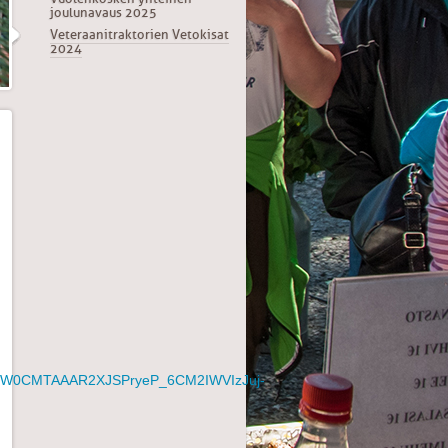
joulunavaus 2025
Veteraanitraktorien Vetokisat
2024
ZW0CMTAAAR2XJSPryeP_6CM2IWVIzJuj-