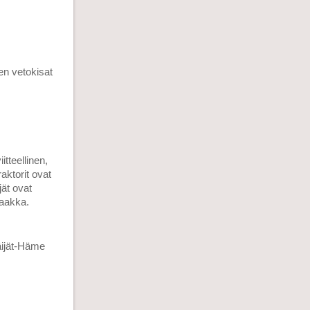
en vetokisat
tteellinen,
aktorit ovat
ät ovat
saakka.
Päijät-Häme