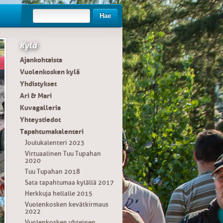
Hae
Kylä
Ajankohtaista
Vuolenkosken kylä
Yhdistykset
Ari & Mari
Kuvagalleria
Yhteystiedot
Tapahtumakalenteri
Joulukalenteri 2023
Virtuaalinen Tuu Tupahan
2020
Tuu Tupahan 2018
Sata tapahtumaa kylällä 2017
Herkkuja hellalle 2015
Vuolenkosken kevätkirmaus
2022
Vuolenkosken yhteinen