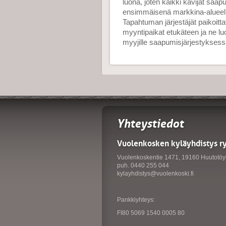
luona, joten kaikki kävijät saapu
ensimmäisenä markkina-alueell
Tapahtuman järjestäjät paikoitta
myyntipaikat etukäteen ja ne l
myyjille saapumisjärjestyksess
Yhteystiedot
Vuolenkosken kyläyhdistys r
Vuolenkoskentie 1471, 19160 Huutotöy
puh. 0440 255 044
kylayhdistys@vuolenkoski.fi
Pankkiyhteys:
FI80 5069 1540 0005 80