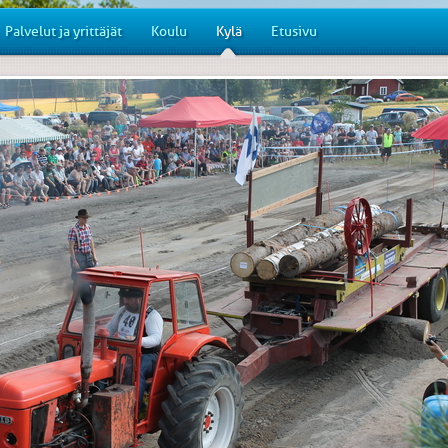
Palvelut ja yrittäjät
Koulu
Kylä
Etusivu