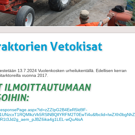
raktorien Vetokisat
rjestetään 13.7.2024 Vuolenkosken urheilukentällä. Edellisen kerran
nitarktoreilla vuonna 2017.
T ILMOITTAUTUMAAN
SOIHIN:
es/ResponsePage.aspx?id=zZZIpG2B4EeR5ld9F-
UNzcxT1RQMlkzVk5RSlNBQllYRFM2T0EwTi4u&fbclid=IwZXh0bgNh
R1t3Jd2g_aem_pJBZ6ika4g1LEL-wQuAlsA