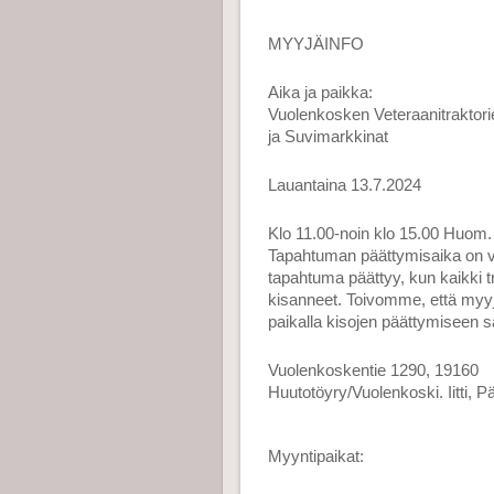
MYYJÄINFO
Aika ja paikka:
Vuolenkosken Veteraanitraktori
ja Suvimarkkinat
Lauantaina 13.7.2024
Klo 11.00-noin klo 15.00 Huom.
Tapahtuman päättymisaika on vii
tapahtuma päättyy, kun kaikki tr
kisanneet. Toivomme, että myyj
paikalla kisojen päättymiseen 
Vuolenkoskentie 1290, 19160
Huutotöyry/Vuolenkoski. Iitti, 
Myyntipaikat: