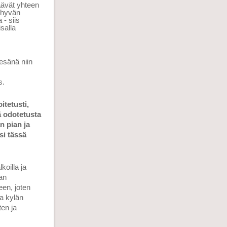
äävät yhteen
n hyvän
- siis
salla
esänä niin
as.
itetusti,
ä odotetusta
 pian ja
si tässä
koilla ja
an
en, joten
a kylän
ten ja