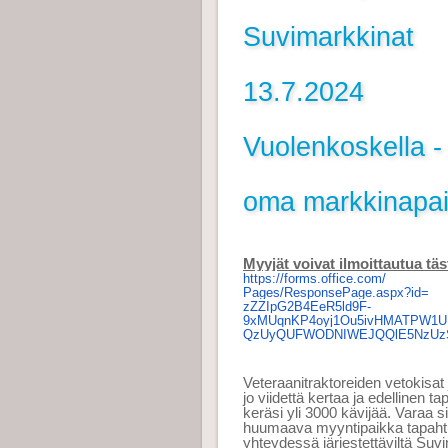
Suvimarkkinat
13.7.2024
Vuolenkoskella -
oma markkinapai
Myyjät voivat ilmoittautua täst
https://forms.office.com/
Pages/ResponsePage.aspx?id=
zZZIpG2B4EeR5ld9F-
9xMUqnKP4oyj1Ou5ivHMATPW1U
QzUyQUFWODNIWEJQQlE5NzUz
Veteraanitraktoreiden vetokisat 
jo viidettä kertaa ja edellinen 
keräsi yli 3000 kävijää. Varaa s
huumaava myyntipaikka tapah
yhteydessä järjestettäviltä Suvi