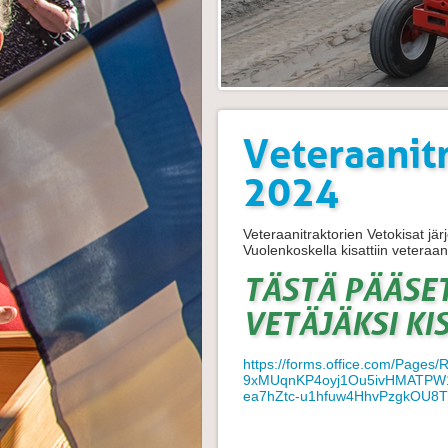
Veteraanit
2024
Veteraanitraktorien Vetokisat jä
Vuolenkoskella kisattiin veteraa
TÄSTÄ PÄÄSE
VETÄJÄKSI KI
https://forms.office.com/Pag
9xMUqnKP4oyj1Ou5ivHMATPW1
ea7hZtc-u1hfuw4HhvPzgkOU8T