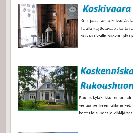
Koskivaara 
Koti, jossa asuu kekseliäs k
Täällä käyttötavarat kertovat 
rakkaus kotiin huokuu pihapor
Koskennisk
Rukoushuo
Kaunis kyläkirkko on tunnelm
viettää perheen juhlahetket,
kastetilaisuudet ja vihkijäiset.