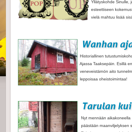
Yllätyskohde Sinulle, 
esteettiseen kokemus
vielä mahtuu lisää sisä
Wanhan aj
Historiallinen tutustumisko
Ajassa Taaksepäin. Esillä en
veneveistämön aito tunnelm
leppoisaa oheistoimintaa!
Tarulan kui
Nyt mennään aikakoneella 
päästään maanviljelyksen 