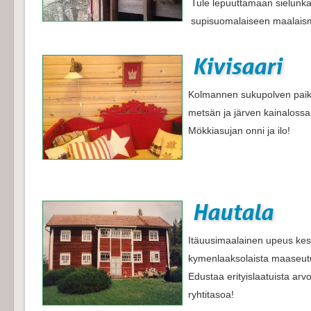
Tule lepuuttamaan sielunka
supisuomalaiseen maalais
Kivisaari
Kolmannen sukupolven paikk
metsän ja järven kainalossa,
Mökkiasujan onni ja ilo!
Hautala
Itäuusimaalainen upeus kes
kymenlaaksolaista maaseu
Edustaa erityislaatuista arvo
ryhtitasoa!