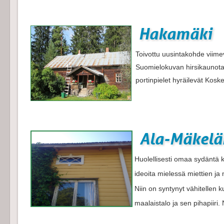
Hakamäki
Toivottu uusintakohde viime
Suomielokuvan hirsikaunotar,
portinpielet hyräilevät Koske
Ala-Mäkelän
Huolellisesti omaa sydäntä k
ideoita mielessä miettien ja
Niin on syntynyt vähitellen k
maalaistalo ja sen pihapiiri. N