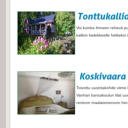
Tonttukalli
Voi kuinka ihmeen rehevä pu
kallion kielekkeelle hetkeksi
Koskivaara 
Toivottu uusintakohde viime k
Vanhan kansakoulun tilat uu
rentoon maalaismenoon herä