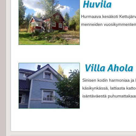
Huvila
Hurmaava kesäkoti Kettujärv
menneiden vuosikymmenten 
Villa Ahola
Sinisen kodin harmoniaa ja 
käsikynkässä, lattiasta katto
isäntäväestä puhumattakaa