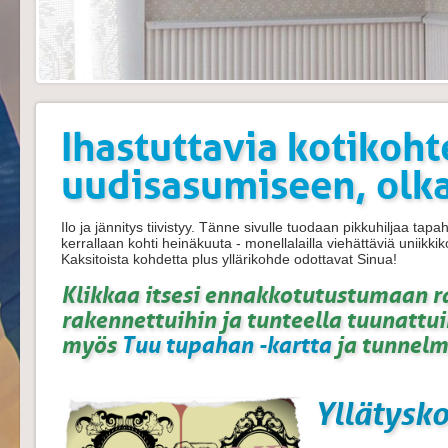
Ihastuttavia kotikohte
uudisasumiseen,
olk
Ilo ja jännitys tiivistyy. Tänne sivulle tuodaan pikkuhiljaa ta
kerrallaan kohti heinäkuuta - monellalailla viehättäviä uniikki
Kaksitoista kohdetta plus yllärikohde odottavat Sinua!
Klikkaa itsesi ennakkotutustumaan r
rakennettuihin ja tunteella tuunattui
myös
Tuu tupahan -kartta
ja tunnelm
Yllätysk