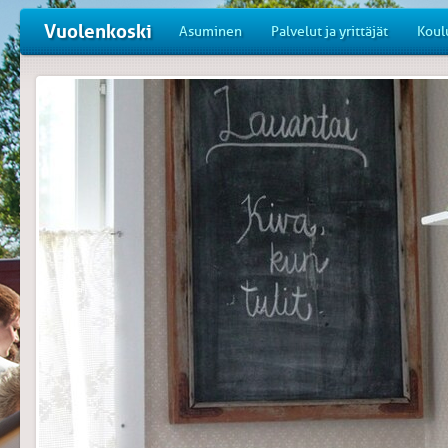
Vuolenkoski
Asuminen
Palvelut ja yrittäjät
Koul