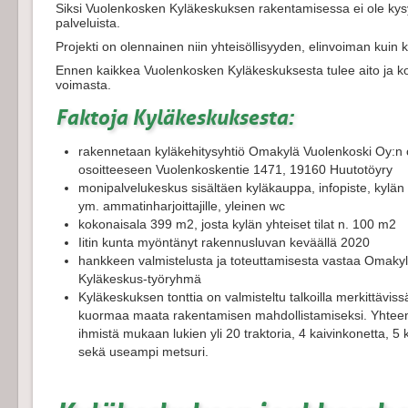
Siksi Vuolenkosken Kyläkeskuksen rakentamisessa ei ole k
palveluista.
Projekti on olennainen niin yhteisöllisyyden, elinvoiman kuin
Ennen kaikkea Vuolenkosken Kyläkeskuksesta tulee aito ja k
voimasta.
Faktoja Kyläkeskuksesta:
rakennetaan kyläkehitysyhtiö Omakylä Vuolenkoski Oy:n 
osoitteeseen Vuolenkoskentie 1471, 19160 Huutotöyry
monipalvelukeskus sisältäen kyläkauppa, infopiste, kylän yhte
ym. ammatinharjoittajille, yleinen wc
kokonaisala 399 m2, josta kylän yhteiset tilat n. 100 m2
Iitin kunta myöntänyt rakennusluvan keväällä 2020
hankkeen valmistelusta ja toteuttamisesta vastaa Omak
Kyläkeskus-työryhmä
Kyläkeskuksen tonttia on valmisteltu talkoilla merkittävissä
kuormaa maata rakentamisen mahdollistamiseksi. Yhteens
ihmistä mukaan lukien yli 20 traktoria, 4 kaivinkonetta,
sekä useampi metsuri.