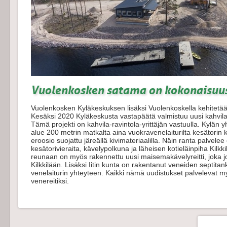
Vuolenkosken satama on kokonaisuu
Vuolenkosken Kyläkeskuksen lisäksi Vuolenkoskella kehitetään
Kesäksi 2020 Kyläkeskusta vastapäätä valmistuu uusi kahvil
Tämä projekti on kahvila-ravintola-yrittäjän vastuulla. Kylän 
alue 200 metrin matkalta aina vuokravenelaiturilta kesätorin
eroosio suojattu järeällä kivimateriaalilla. Näin ranta palvelee
kesätorivieraita, kävelypolkuna ja läheisen kotieläinpiha Kilk
reunaan on myös rakennettu uusi maisemakävelyreitti, joka jo
Kilkkilään. Lisäksi Iitin kunta on rakentanut veneiden septit
venelaiturin yhteyteen. Kaikki nämä uudistukset palvelevat
venereitiksi.