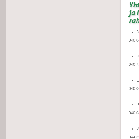
Yht
ja 
rah
J
040 0
J
040 7
E
040 0
P
040 0
V
044 35