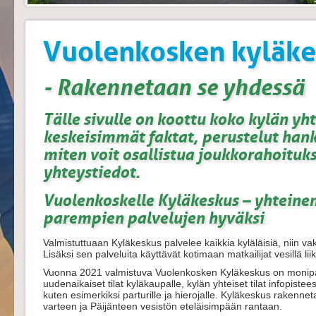
Vuolenkosken kyläke
- Rakennetaan se yhdessä
Tälle sivulle on koottu koko kylän yh
keskeisimmät faktat, perustelut hankk
miten voit osallistua joukkorahoitu
yhteystiedot.
Vuolenkoskelle Kyläkeskus – yhteinen
parempien palvelujen hyväksi
Valmistuttuaan Kyläkeskus palvelee kaikkia kyläläisiä, niin va
Lisäksi sen palveluita käyttävät kotimaan matkailijat vesillä lii
Vuonna 2021 valmistuva Vuolenkosken Kyläkeskus on monipal
uudenaikaiset tilat kyläkaupalle, kylän yhteiset tilat infopisteest
kuten esimerkiksi parturille ja hierojalle. Kyläkeskus raken
varteen ja Päijänteen vesistön eteläisimpään rantaan.