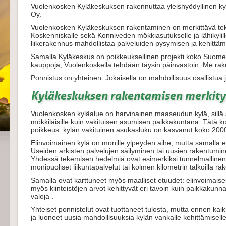
Vuolenkosken Kyläkeskuksen rakennuttaa yleishyödyllinen ky
Oy.
Vuolenkosken Kyläkeskuksen rakentaminen on merkittävä tek
Koskenniskalle sekä Konniveden mökkiasutukselle ja lähikylil
liikerakennus mahdollistaa palveluiden pysymisen ja kehitt
Samalla Kyläkeskus on poikkeuksellinen projekti koko Suome
kauppoja, Vuolenkoskella tehdään täysin päinvastoin: Me r
Ponnistus on yhteinen. Jokaisella on mahdollisuus osallistua 
Kyläkeskuksen rakentamisen merkity
Vuolenkosken kyläalue on harvinainen maaseudun kylä, sillä 
mökkiläisille kuin vakituisen asumisen paikkakuntana. Tätä 
poikkeus: kylän vakituinen asukasluku on kasvanut koko 2000
Elinvoimainen kylä on monille ylpeyden aihe, mutta samalla el
Useiden arkisten palvelujen säilyminen tai uusien rakentumin
Yhdessä tekemisen hedelmiä ovat esimerkiksi tunnelmallinen
monipuoliset liikuntapalvelut tai kolmen kilometrin talkoilla ra
Samalla ovat karttuneet myös maalliset etuudet: elinvoimaisella
myös kiinteistöjen arvot kehittyvät eri tavoin kuin paikkakunn
valoja”.
Yhteiset ponnistelut ovat tuottaneet tulosta, mutta ennen kaik
ja luoneet uusia mahdollisuuksia kylän vankalle kehittämiselle