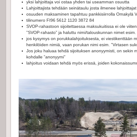
yksi lahjoittaja voi ostaa yhden tai useamman osuutta
Lahjoittajista tehdään seinätaulu josta ilmenee lahjoittaja
osuuden maksaminen tapahtuu pankkisiirrolla Omakylä 
tilinumero FI96 5612 1120 3872 84
SVOP-rahastoon sijoitettaessa maksukuitissa ei ole viite
”SVOP-rahasto” ja haluttu nimi/talouskunnan nimet esim. 
jos kysymys on porukkalahjoituksesta, ei viestikenttään 
henkilöiden nimiä, vaan porukan nimi esim. ”Virtasen suku
Jos joku haluaa tehdä sijoituksen anonyymisti, on sekin m
kohdalle ”anonyymi”
lahjoitus voidaan tehdä myös erissä, joiden kokonaiss