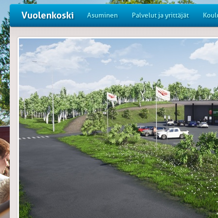
Vuolenkoski
Asuminen
Palvelut ja yrittäjät
Koul