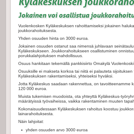
Kyläkeskuksen joukkoraho
Jokainen voi osallistua joukkorahoi
Vuolenkosken Kyläkeskuksen rahoittamiseksi jokainen haluk
joukkorahoituksesta.
Yhden osuuden hinta on 3000 euroa.
Jokainen osuuden ostanut saa nimensä juhlavaan seinätaulu
Kyläkeskukseen. Joukkorahoitukseen osallistuminen onnist
porukkalahjoituksen mahdollisuus.
Osuus hankitaan tekemällä pankkisiirto Omakylä Vuolenkosk
Osuuksille ei makseta korkoa tai niitä ei palauteta sijoitukse
Kyläkeskuksen rakentamiseksi, yhteiseksi hyväksi.
Jotta Kyläkeskus saadaan rakennettua, on tavoitteenamme k
120 000 euroa.
Muista tukemisen muodoista, ota yhteyttä Kyläkeskus-työryh
määrätyissä työvaiheissa, vaikka rakentaminen muuten tapah
Kokonaisuudessaan Kyläkeskuksen rahoitus koostuu joukkoraho
lainarahoituksesta.
Näin lahjoitat:
yhden osuuden arvo 3000 euroa