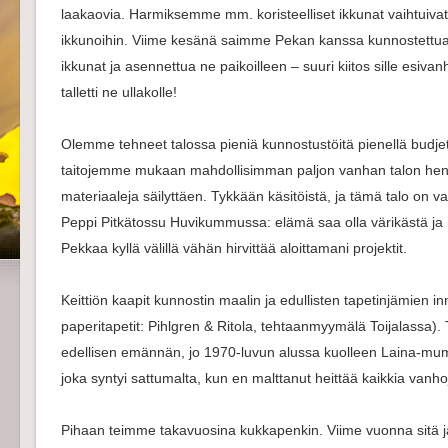
laakaovia. Harmiksemme mm. koristeelliset ikkunat vaihtuivat tu
ikkunoihin. Viime kesänä saimme Pekan kanssa kunnostettua al
ikkunat ja asennettua ne paikoilleen – suuri kiitos sille esivanh
talletti ne ullakolle!
Olemme tehneet talossa pieniä kunnostustöitä pienellä budje
taitojemme mukaan mahdollisimman paljon vanhan talon henk
materiaaleja säilyttäen. Tykkään käsitöistä, ja tämä talo on va
Peppi Pitkätossu Huvikummussa: elämä saa olla värikästä ja
Pekkaa kyllä välillä vähän hirvittää aloittamani projektit.
Keittiön kaapit kunnostin maalin ja edullisten tapetinjämien i
paperitapetit: Pihlgren & Ritola, tehtaanmyymälä Toijalassa). T
edellisen emännän, jo 1970-luvun alussa kuolleen Laina-mum
joka syntyi sattumalta, kun en malttanut heittää kaikkia vanho
Pihaan teimme takavuosina kukkapenkin. Viime vuonna sitä ja