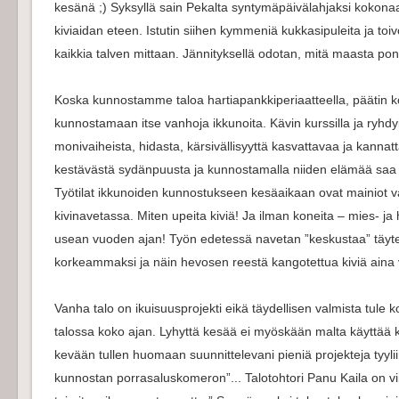
kesänä ;) Syksyllä sain Pekalta syntymäpäivälahjaksi koko
kiviaidan eteen. Istutin siihen kymmeniä kukkasipuleita ja toi
kaikkia talven mittaan. Jännityksellä odotan, mitä maasta pon
Koska kunnostamme taloa hartiapankkiperiaatteella, päätin ko
kunnostamaan itse vanhoja ikkunoita. Kävin kurssilla ja ryhdy
monivaiheista, hidasta, kärsivällisyyttä kasvattavaa ja kannat
kestävästä sydänpuusta ja kunnostamalla niiden elämää saa
Työtilat ikkunoiden kunnostukseen kesäaikaan ovat mainiot 
kivinavetassa. Miten upeita kiviä! Ja ilman koneita – mies- j
usean vuoden ajan! Työn edetessä navetan ”keskustaa” täytettiin
korkeammaksi ja näin hevosen reestä kangotettua kiviä aina
Vanha talo on ikuisuusprojekti eikä täydellisen valmista tul
talossa koko ajan. Lyhyttä kesää ei myöskään malta käyttää
kevään tullen huomaan suunnittelevani pieniä projekteja tyyli
kunnostan porrasaluskomeron”... Talotohtori Panu Kaila on vi