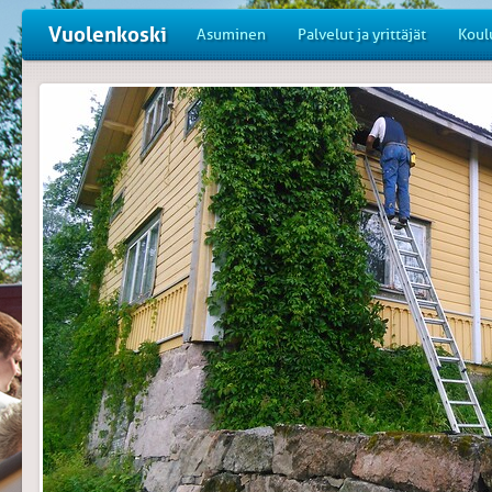
Vuolenkoski
Asuminen
Palvelut ja yrittäjät
Koul