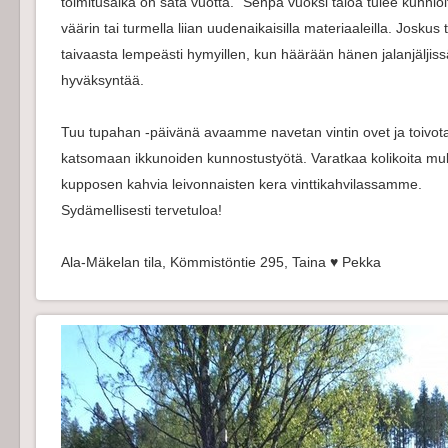
toimitusaika on sata vuotta.” Senpä vuoksi taloa tulee kunni
väärin tai turmella liian uudenaikaisilla materiaaleilla. Jos
taivaasta lempeästi hymyillen, kun häärään hänen jalanjälji
hyväksyntää.
Tuu tupahan -päivänä avaamme navetan vintin ovet ja toivota
katsomaan ikkunoiden kunnostustyötä. Varatkaa kolikoita muka
kupposen kahvia leivonnaisten kera vinttikahvilassamme.
Sydämellisesti tervetuloa!
Ala-Mäkelan tila, Kömmistöntie 295, Taina ♥ Pekka