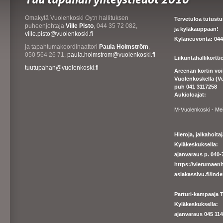
Omakylä Vuolenkoski Oy:n hallituksen
Tervetuloa tutust
puheenjohtaja
Ville Pisto
, 044 35 72 082,
ja kyläkauppaan!
ville.pisto@vuolenkoski.fi
Kyläneuvonta: 044
ja tapahtumakoordinaattori
Paula Holmström
,
050 564 26 71,
paula.holmstrom@vuolenkoski.fi
Liikuntahallikortt
tuutupahan@vuolenkoski.fi
Areenan kortin vo
Vuolenkoskella (V
puh 041 3117258
Aukioloajat:
M-Vuolenkoski - Me
Hieroja, jalkahoit
Kyläkeskuksella:
ajanvaraus p. 040-7
https://
vierumaenh
asiakassivu.fi/ind
Parturi-kampaaja T
Kyläkeskuksella:
ajanva
raus 045 1140