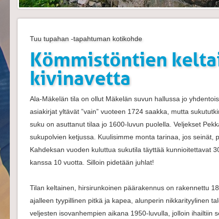
Tuu tupahan -tapahtuman kotikohde
Kömmistöntien keltai
kivinavetta
Ala-Mäkelän tila on ollut Mäkelän suvun hallussa jo yhdentoist
asiakirjat yltävät ”vain” vuoteen 1724 saakka, mutta sukututki
suku on asuttanut tilaa jo 1600-luvun puolella. Veljekset Pekk
sukupolvien ketjussa. Kuulisimme monta tarinaa, jos seinät, p
Kahdeksan vuoden kuluttua sukutila täyttää kunnioitettavat 3
kanssa 10 vuotta. Silloin pidetään juhlat!
Tilan keltainen, hirsirunkoinen päärakennus on rakennettu 180
ajalleen tyypillinen pitkä ja kapea, alunperin nikkarityylinen ta
veljesten isovanhempien aikana 1950-luvulla, jolloin ihailtiin se