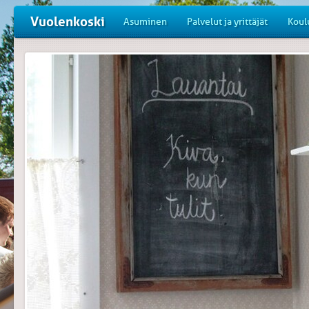
Vuolenkoski
Asuminen
Palvelut ja yrittäjät
Koul