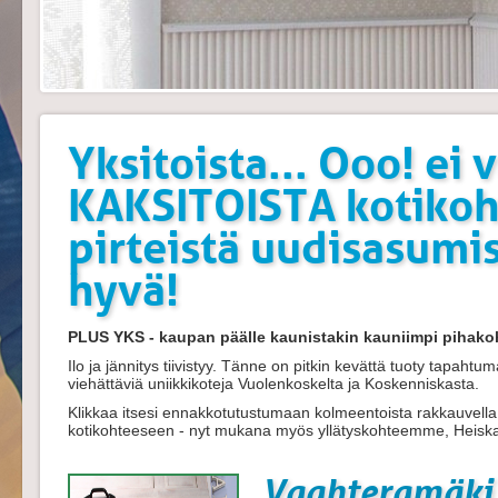
Yksitoista... Ooo! ei 
KAKSITOISTA kotikoh
pirteistä uudisasumi
hyvä!
PLUS YKS - kaupan päälle kaunistakin kauniimpi pihako
Ilo ja jännitys tiivistyy. Tänne on pitkin kevättä tuoty tapahtu
viehättäviä uniikkikoteja Vuolenkoskelta ja Koskenniskasta.
Klikkaa itsesi ennakkotutustumaan kolmeentoista rakkauvella 
kotikohteeseen - nyt mukana myös yllätyskohteemme, Heiska
Vaahteramäki