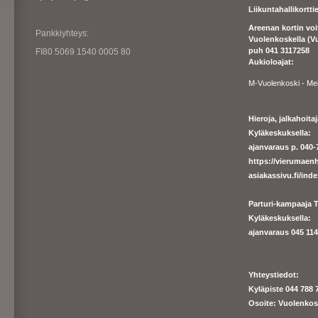
Liikuntahallikortt
Areenan kortin vo
Pankkiyhteys:
Vuolenkoskella (V
puh 041 3117258
FI80 5069 1540 0005 80
Aukioloajat:
M-Vuolenkoski - Me
Hieroja, jalkahoit
Kyläkeskuksella:
ajanvaraus p. 040-7
https://
vierumaenh
asiakassivu.fi/ind
Parturi-kampaaja T
Kyläkeskuksella:
ajanva
raus 045 1140
Yhteystiedot:
Kyläpiste 044 788 
Osoite: Vuolenkos