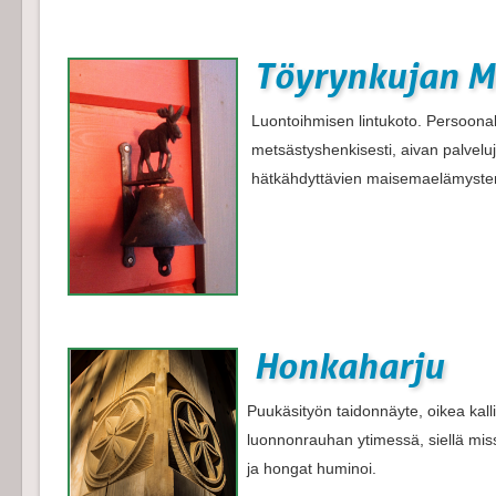
Töyrynkujan M
Luontoihmisen lintukoto. Persoonalli
metsästyshenkisesti, aivan palveluj
hätkähdyttävien maisemaelämysten 
Honkaharju
Puukäsityön taidonnäyte, oikea kall
luonnonrauhan ytimessä, siellä missä
ja hongat huminoi.