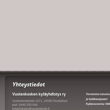
Yhteystiedot
Vuolenkosken kyläyhdistys ry
Tervetuloa tutust
ja kyläkauppaan!
Vuolenkoskentie 1471, 19160 Huutotöyry
Kyläneuvonta: 044
puh. 0440 255 044
kylayhdistys@vuolenkoski.fi