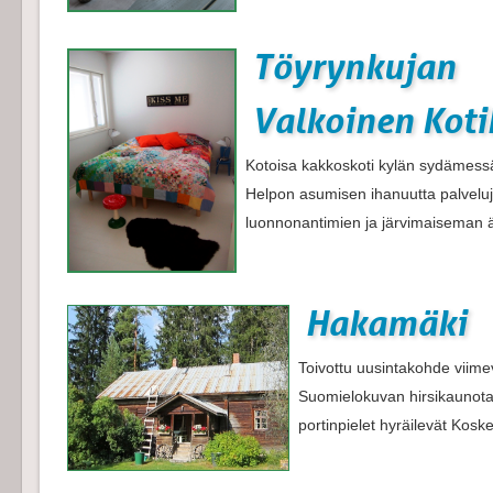
Töyrynkujan
Valkoinen Koti
Kotoisa kakkoskoti kylän sydämess
Helpon asumisen ihanuutta palveluj
luonnonantimien ja järvimaiseman ä
Hakamäki
Toivottu uusintakohde viime
Suomielokuvan hirsikaunotar,
portinpielet hyräilevät Koske