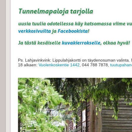
Tunnelmapaloja tarjolla
uusia tuulia odotellessa käy katsomassa viime v
verkkosivuilta
ja
Facebookista
!
Ja tästä kesäiselle
kuvakierrokselle
, olkaa hyvä!
Ps. Lahjavinkvink: Lippulahjakortti on täydenosuman valinta. N
18 alkaen:
Vuolenkoskentie 1442
, 044 788 7878,
tuutupahan