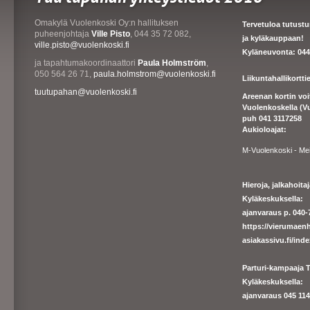
Omakylä Vuolenkoski Oy:n hallituksen
Tervetuloa tutust
puheenjohtaja
Ville Pisto
, 044 35 72 082,
ja kyläkauppaan!
ville.pisto@vuolenkoski.fi
Kyläneuvonta: 044
ja tapahtumakoordinaattori
Paula Holmström
,
050 564 26 71,
paula.holmstrom@vuolenkoski.fi
Liikuntahallikortt
tuutupahan@vuolenkoski.fi
Areenan kortin vo
Vuolenkoskella (V
puh 041 3117258
Aukioloajat:
M-Vuolenkoski - Me
Hieroja, jalkahoit
Kyläkeskuksella:
ajanvaraus p. 040-7
https://
vierumaenh
asiakassivu.fi/ind
Parturi-kampaaja T
Kyläkeskuksella:
ajanva
raus 045 1140