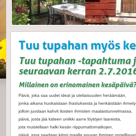
Tuu tupahan myös ke
Tuu tupahan -tapahtuma j
seuraavan kerran 2.7.201
Millainen on erinomainen kesäpäivä
Päivä, joka saa uudet ideat ja uteliaisuuden heräämään,
jonka aikana huokaistaan ihastuksesta ja henkäistään ihmety
jolloin juodaan kahvit iloisten ihmisten maalaistunnelmassa,
päivä, josta jää käteen uniikki aarre löytöjen laareista,
jota muistellaan halki kesän riippumattomatkojen,
päivä, jona saadaan kiinni maalla asuvan ihmisen onnellisuu