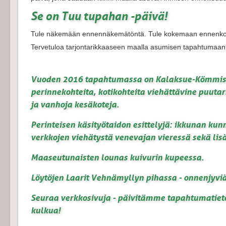
Se on Tuu tupahan -päivä!
Tule näkemään ennennäkemätöntä. Tule kokemaan ennenko
Tervetuloa tarjontarikkaaseen maalla asumisen tapahtumaan
Vuoden 2016 tapahtumassa on Kalaksue-Kömmistön
perinnekohteita, kotikohteita viehättävine puut
ja vanhoja kesäkoteja.
Perinteisen käsityötaidon esittelyjä: ikkunan kun
verkkojen viehätystä venevajan vieressä sekä lisä
Maaseutunaisten lounas kuivurin kupeessa.
Löytöjen Laarit Vehnämyllyn pihassa - onnenjyvi
Seuraa verkkosivuja - päivitämme tapahtumatieto
kulkua!