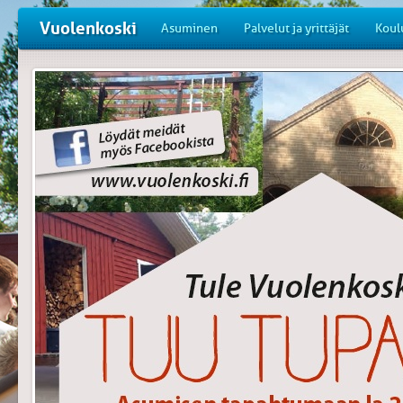
Vuolenkoski
Asuminen
Palvelut ja yrittäjät
Koul