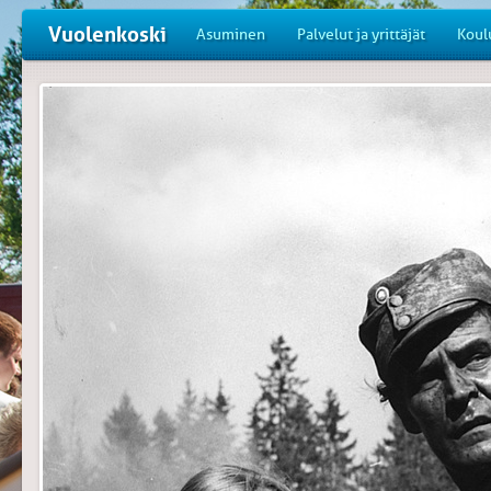
Vuolenkoski
Asuminen
Palvelut ja yrittäjät
Koul