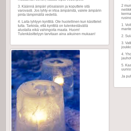
2 muna
3. Käännä ämpäri ylösalaisin ja koputtele sitä
neilik
varovasti. Jos lyhty ei irtoa ämpäristä, valele ämpärin
kermav
pinta lämpimällä vedellä.
rusino
4. Laita lyhtyyn kynttilä. Ole huolellinen kun käsittelet
1. Voi
tulta. Tarkista, että kynttilä on tulenkestävällä
mantel
alustalla eikä vahingoita maata. Huom!
Tulenkäsittelyyn tarvitaan aina aikuinen mukaan!
2. Sul
3. Vat
joukk
4. Yh
jauhot
5. Ka
uunis
Ja pu