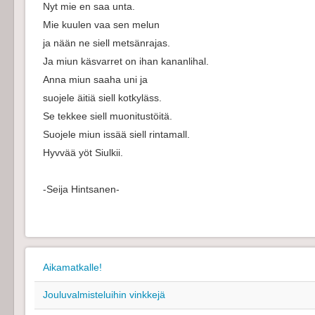
Nyt mie en saa unta.
Mie kuulen vaa sen melun
ja nään ne siell metsänrajas.
Ja miun käsvarret on ihan kananlihal.
Anna miun saaha uni ja
suojele äitiä siell kotkyläss.
Se tekkee siell muonitustöitä.
Suojele miun issää siell rintamall.
Hyvvää yöt Siulkii.
-Seija Hintsanen-
Aikamatkalle!
Jouluvalmisteluihin vinkkejä