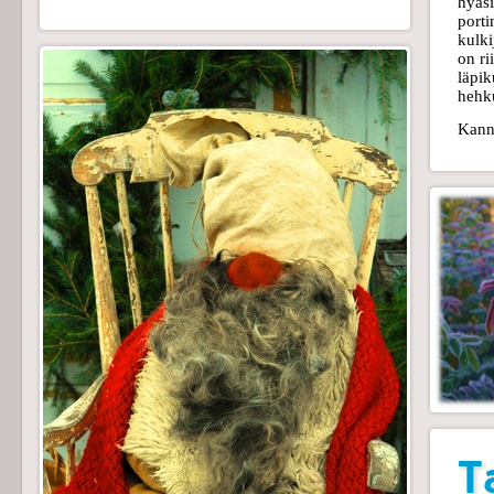
hyasi
porti
kulki
on ri
läpik
hehku
Kanna
T