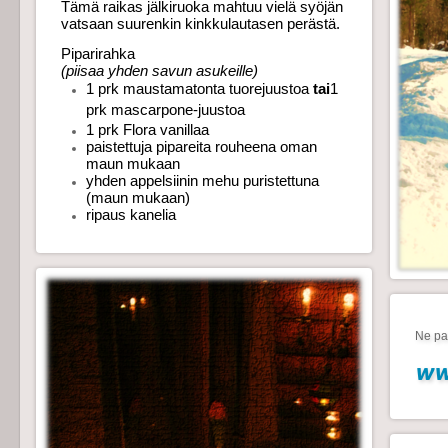
Tämä raikas jälkiruoka mahtuu vielä syöjän
vatsaan suurenkin kinkkulautasen perästä.
Piparirahka
(piisaa yhden savun asukeille)
1 prk maustamatonta tuorejuustoa
tai
1
prk mascarpone-juustoa
1 prk Flora vanillaa
paistettuja pipareita rouheena oman
maun mukaan
yhden appelsiinin mehu puristettuna
(maun mukaan)
ripaus kanelia
Ne par
ww