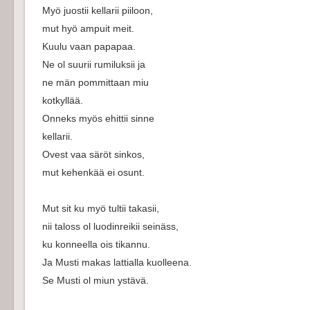
Myö juostii kellarii piiloon,
mut hyö ampuit meit.
Kuulu vaan papapaa.
Ne ol suurii rumiluksii ja
ne män pommittaan miu
kotkyllää.
Onneks myös ehittii sinne
kellarii.
Ovest vaa säröt sinkos,
mut kehenkää ei osunt.
Mut sit ku myö tultii takasii,
nii taloss ol luodinreikii seinäss,
ku konneella ois tikannu.
Ja Musti makas lattialla kuolleena.
Se Musti ol miun ystävä.