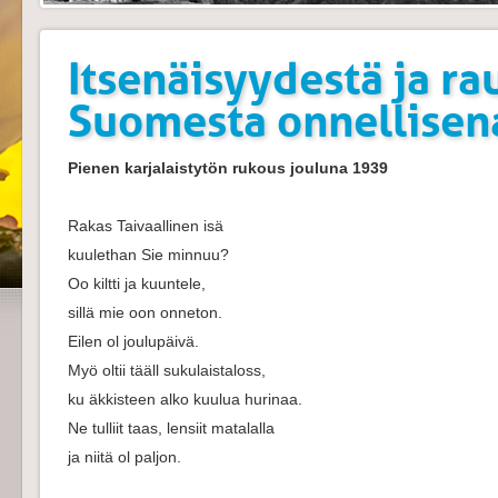
Itsenäisyydestä ja r
Suomesta onnellisen
Pienen karjalaistytön rukous jouluna 1939
Rakas Taivaallinen isä
kuulethan Sie minnuu?
Oo kiltti ja kuuntele,
sillä mie oon onneton.
Eilen ol joulupäivä.
Myö oltii tääll sukulaistaloss,
ku äkkisteen alko kuulua hurinaa.
Ne tulliit taas, lensiit matalalla
ja niitä ol paljon.