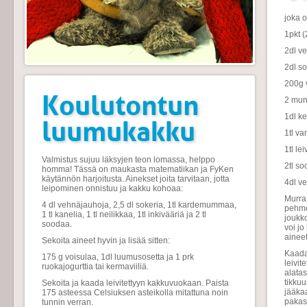
joka 
1pkt (
2dl ve
2dl so
200g 
Koulutontun
2 
1dl ke
luumukakku
1tl va
1tl le
Valmistus sujuu läksyjen teon lomassa, helppo
2tl s
homma! Tässä on maukasta matematiikan ja FyKen
käytännön harjoitusta. Ainekset joita tarvitaan, jotta
4dl v
leipominen onnistuu ja kakku kohoaa:
Murra 
4 dl vehnäjauhoja, 2,5 dl sokeria, 1tl kardemummaa,
pehmei
1 tl kanelia, 1 tl neilikkaa, 1tl inkivääriä ja 2 tl
joukk
soodaa.
voi j
aineet
Sekoita aineet hyvin ja lisää sitten:
Kaada 
175 g voisulaa, 1dl luumusosetta ja 1 prk
leivi
ruokajogurttia tai kermaviiliä.
alatas
tikkuu
Sekoita ja kaada leivitettyyn kakkuvuokaan. Paista
jääkaa
175 asteessa Celsiuksen asteikolla mitattuna noin
pakast
tunnin verran.