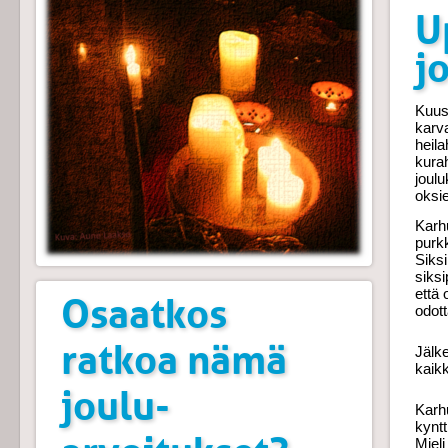
U
j
Kuus
karva
heil
kura
joulu
oksie
Karhu
purkk
Siksi
siks
että 
Osaatkos
odott
ratkoa nämä
Jälk
kaik
joulu-
Karh
kyntt
Mieli