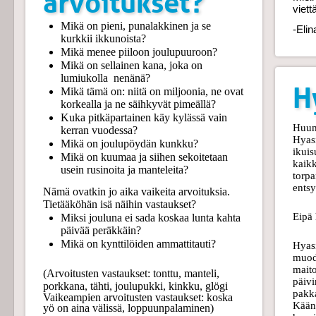
arvoitukset?
viett
Mikä on pieni, punalakkinen ja se
-Elin
kurkkii ikkunoista?
Mikä menee piiloon joulupuuroon?
Mikä on sellainen kana, joka on
lumiukolla nenänä?
H
Mikä tämä on: niitä on miljoonia, ne ovat
korkealla ja ne säihkyvät pimeällä?
Kuka pitkäpartainen käy kylässä vain
Huum
kerran vuodessa?
Hyasi
Mikä on joulupöydän kunkku?
ikuis
Mikä on kuumaa ja siihen sekoitetaan
kaikk
usein rusinoita ja manteleita?
torpa
ents
Nämä ovatkin jo aika vaikeita arvoituksia.
Tietääköhän isä näihin vastaukset?
Eipä 
Miksi jouluna ei sada koskaa lunta kahta
päivää peräkkäin?
Mikä on kynttilöiden ammattitauti?
Hyasi
muodo
maito
(Arvoitusten vastaukset: tonttu, manteli,
päivi
porkkana, tähti, joulupukki, kinkku, glögi
pakka
Vaikeampien arvoitusten vastaukset: koska
Käänn
yö on aina välissä, loppuunpalaminen)