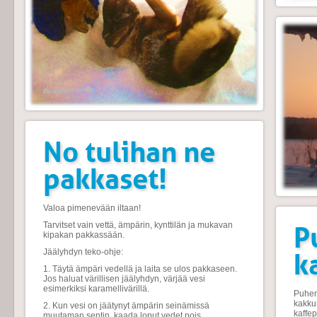
No tulihan ne
pakkaset!
Valoa pimenevään iltaan!
Tarvitset vain vettä, ämpärin, kynttilän ja mukavan
P
kipakan pakkassään.
Jäälyhdyn teko-ohje:
k
1. Täytä ämpäri vedellä ja laita se ulos pakkaseen.
Jos haluat värillisen jäälyhdyn, värjää vesi
esimerkiksi karamellivärillä.
Puhem
kakku
2. Kun vesi on jäätynyt ämpärin seinämissä
kaffe
muutaman sentin, kaada loput vedet pois.