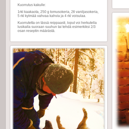
Kuorrutus kakulle:
1rkl kaakaota, 250 g tomusokeria, 2tl vaniljasokeria,
5 rkl kylmää vahvaa kahvia ja 4 rkl voisulaa.
Kuorrutetta on tässä reippaasti, loput voi herkutella
lusikalla suoraan suuhun tai tehdä esimerkiksi 2/3
osan reseptin määrästä.