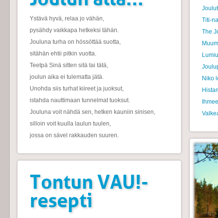
Joulu
Ystävä hyvä, relaa jo vähän,
Titi-n
pysähdy vaikkapa hetkeksi tähän.
The J
Jouluna turha on hössöttää suotta,
Muumi
sitähän ehtii pitkin vuotta.
Lumi
Teetpä Sinä sitten sitä tai tätä,
Joulu
joulun aika ei tulematta jätä.
Niko 
Unohda siis turhat kiireet ja juoksut,
Histam
istahda nauttimaan tunnelmat tuoksut.
Ihmee
Jouluna voit nähdä sen, hetken kauniin sinisen,
Valke
silloin voit kuulla laulun tuulen,
jossa on sävel rakkauden suuren.
Tontun VAU!-
resepti