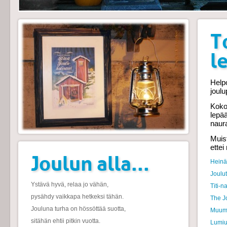
T
l
Helpo
joul
Koko
lepä
naur
Muist
ettei
Joulun alla...
Heinäh
Joulu
Ystävä hyvä, relaa jo vähän,
Titi-n
pysähdy vaikkapa hetkeksi tähän.
The J
Jouluna turha on hössöttää suotta,
Muumi
sitähän ehtii pitkin vuotta.
Lumi