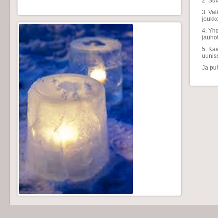
2. Sul
3. Vat
joukk
4. Yh
jauhot
5. Ka
uunis
Ja pu