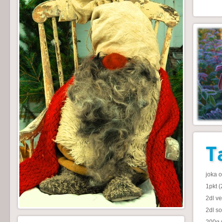
T
joka 
1pkt (
2dl ve
2dl so