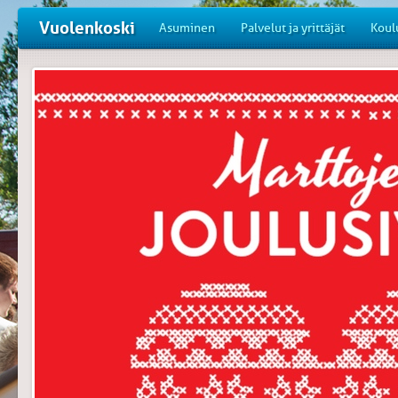
Vuolenkoski
Asuminen
Palvelut ja yrittäjät
Koul