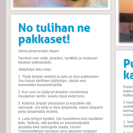
No tulihan ne
pakkaset!
Valoa pimenevään iltaan!
Tarvitset vain vettä, ämpärin, kynttilän ja mukavan
P
kipakan pakkassään.
Jäälyhdyn teko-ohje:
k
1. Täytä ämpäri vedellä ja laita se ulos pakkaseen.
Jos haluat värillisen jäälyhdyn, värjää vesi
esimerkiksi karamellivärillä.
Puhem
kakku
2. Kun vesi on jäätynyt ämpärin seinämissä
kaffe
muutaman sentin, kaada loput vedet pois.
2 muna
3. Käännä ämpäri ylösalaisin ja koputtele sitä
neilik
varovasti. Jos lyhty ei irtoa ämpäristä, valele ämpärin
kermav
pinta lämpimällä vedellä.
rusino
4. Laita lyhtyyn kynttilä. Ole huolellinen kun käsittelet
1. Voi
tulta. Tarkista, että kynttilä on tulenkestävällä
mantel
alustalla eikä vahingoita maata. Huom!
Tulenkäsittelyyn tarvitaan aina aikuinen mukaan!