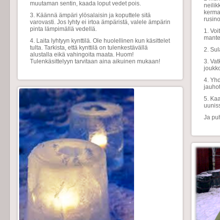
muutaman sentin, kaada loput vedet pois.
neilik
kermav
3. Käännä ämpäri ylösalaisin ja koputtele sitä
rusino
varovasti. Jos lyhty ei irtoa ämpäristä, valele ämpärin
pinta lämpimällä vedellä.
1. Voi
mantel
4. Laita lyhtyyn kynttilä. Ole huolellinen kun käsittelet
tulta. Tarkista, että kynttilä on tulenkestävällä
2. Sul
alustalla eikä vahingoita maata. Huom!
Tulenkäsittelyyn tarvitaan aina aikuinen mukaan!
3. Vat
joukk
4. Yh
jauhot
5. Ka
uunis
Ja pu