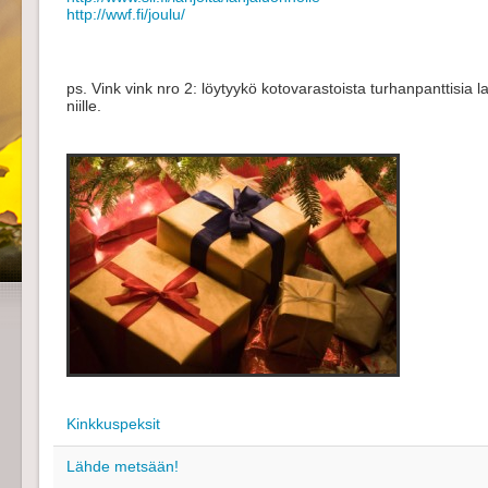
http://wwf.fi/joulu/
ps. Vink vink nro 2: löytyykö kotovarastoista turhanpanttisia la
niille.
Kinkkuspeksit
Lähde metsään!