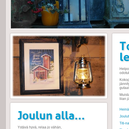
T
l
Helpot
odotu
Kokop
jänni
gutaa
Muista
liian 
Heinäh
Joulun alla...
Joulu
Titi-n
Ystävä hyvä, relaa jo vähän,