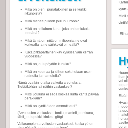
Karhu
kyntti
Mikä on pieni, punalakkinen ja se kurkkii
ikkunoista?
Mieli 
Mikä menee piiloon joulupuuroon?
viettä
Mikä on sellainen kana, joka on lumiukolla
nenänä?
-Elina
Mikä tämä on: niitä on miljoonia, ne ovat
korkealla ja ne säihkyvät pimeällä?
Kuka pitkäpartainen käy kylässä vain kerran
H
vuodessa?
Mikä on joulupöydän kunkku?
Mikä on kuumaa ja siihen sekoitetaan usein
Huumaa
rusinoita ja manteleita?
ihan j
voi ol
Nämä ovatkin jo aika vaikeita arvoituksia.
torpa
Tietääköhän isä näihin vastaukset?
vuoksi
Miksi jouluna ei sada koskaa lunta kahta päivää
Eipä h
peräkkäin?
Hyasin
Mikä on kynttilöiden ammattitauti?
muodos
ja upo
(Arvoitusten vastaukset: tonttu, manteli, porkkana,
maitot
tähti, joulupukki, kinkku, glögi
hoitaa
asette
Vaikeampien arvoitusten vastaukset: koska yö on
portin
aina välissä, loppuunpalaminen)