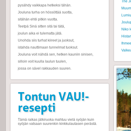
The J
pysähdy vaikkapa hetkeksi tähän.
Muumi
Jouluna turha on hössöttää suotta,
Lumi
sitähän ehtii pitkin vuotta.
Joulu
Teetpä Sinä sitten sitä tai tätä,
Niko 
joulun aika ei tulematta jätä.
Histam
Unohda siis turhat kiireet ja juoksut,
Ihmee
istahda nauttimaan tunnelmat tuoksut.
Valke
Jouluna voit nähdä sen, hetken kauniin sinisen,
silloin voit kuulla laulun tuulen,
jossa on sävel rakkauden suuren.
Tontun VAU!-
resepti
Tämä raikas jälkiruoka mahtuu vielä syöjän kuin
syöjän vatsaan suurenkin kinkkulautasen perästä.