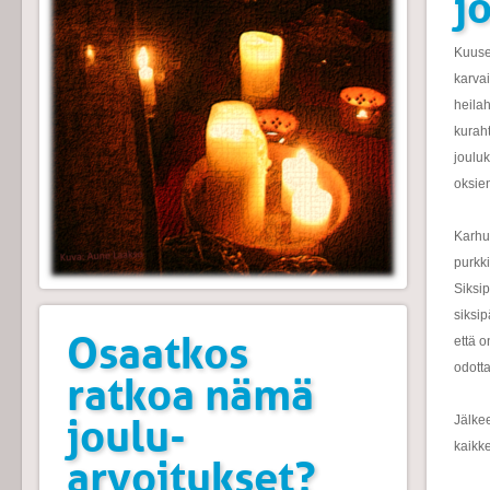
j
Kuuse
karva
heila
kurah
jouluk
oksien
Karhul
purkki
Siksip
siksi
Osaatkos
että o
odotta
ratkoa nämä
joulu-
Jälke
kaikk
arvoitukset?