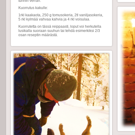
tunnin verran.
Kuorrutus kakulle:
1rkl kaakaota, 250 g tomusokeria, 2tl vaniljasokeria,
5 rkl kylmää vahvaa kahvia ja 4 rkl voisulaa.
Kuorrutetta on tässä reippaasti, loput voi herkutella
lusikalla suoraan suuhun tai tehdä esimerkiksi 2/3
osan reseptin määrästä.