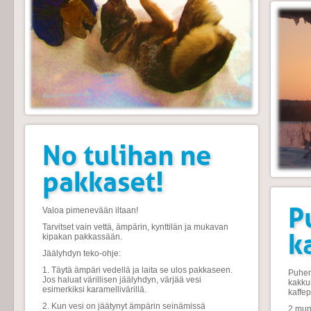
No tulihan ne
pakkaset!
P
Valoa pimenevään iltaan!
Tarvitset vain vettä, ämpärin, kynttilän ja mukavan
k
kipakan pakkassään.
Jäälyhdyn teko-ohje:
1. Täytä ämpäri vedellä ja laita se ulos pakkaseen.
Puhem
Jos haluat värillisen jäälyhdyn, värjää vesi
kakku
esimerkiksi karamellivärillä.
kaffe
2. Kun vesi on jäätynyt ämpärin seinämissä
2 muna