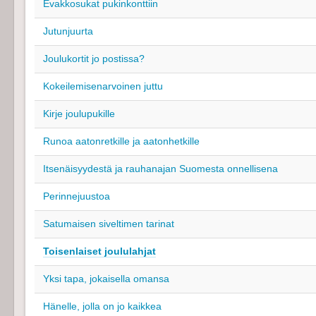
Evakkosukat pukinkonttiin
Jutunjuurta
Joulukortit jo postissa?
Kokeilemisenarvoinen juttu
Kirje joulupukille
Runoa aatonretkille ja aatonhetkille
Itsenäisyydestä ja rauhanajan Suomesta onnellisena
Perinnejuustoa
Satumaisen siveltimen tarinat
Toisenlaiset joululahjat
Yksi tapa, jokaisella omansa
Hänelle, jolla on jo kaikkea