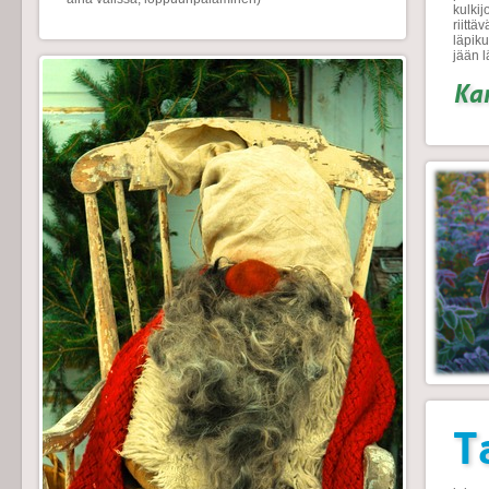
kulkij
riittä
läpiku
jään l
Kan
T