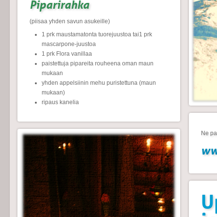
Piparirahka
(piisaa yhden savun asukeille)
1 prk maustamatonta tuorejuustoa tai1 prk
mascarpone-juustoa
1 prk Flora vanillaa
paistettuja pipareita rouheena oman maun
mukaan
yhden appelsiinin mehu puristettuna (maun
mukaan)
ripaus kanelia
Ne par
ww
U