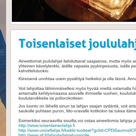
Toisenlaiset joululah
Aineettomat joululahjat ilahduttavat saajaansa, mutta myös an
yhteinen kävelylenkki, äidille vapaata pyykinpesusta, isälle p
kahvittelutuokio.
Kiireisenä unohtaa usein pysähtyä hetkeksi ja olla läsnä. Anna
Voit lahjoittaa lähimmäisellesi myös hyvää mieltä ostamalla 
antamalla kehitysmaassa asuvalle ihmiselle vuohen, koulutukse
koulutarvikkeita tai poliorokotteen.
Jos luonto on lähellä sinun tai lahjan saajan sydäntä, voit an
saukolle puhtaan puron, liito-oravalle kotikolon tai tukea itäm
Esimerkiksi seuraavilta sivuilta voi ostaa aineettomia lahjoja 
http://www.toisenlainenlahja.fi
http://www.uniceflahja.fi/kaikki-tuotteet?gclid=CPDi5aumvs
http://www.sll.fi/lahjoita/lahjaluonnolle