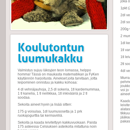
joka 
1pkt (
2dl ve
2dl so
200g 
2 
Koulutontun
1dl ke
1tl va
luumukakku
1tl le
2tl s
Valmistus sujuu läksyjen teon lomassa, helppo
4dl v
homma! Tässä on maukasta matematiikan ja FyKen
Murra 
käytännön harjoitusta. Ainekset joita tarvitaan, jotta
pehmei
leipominen onnistuu ja kakku kohoaa:
joukk
4 dl vehnäjauhoja, 2,5 dl sokeria, 1tl kardemummaa,
voi j
1 tl kanelia, 1 tl neilikkaa, 1tl inkivääriä ja 2 tl
aineet
soodaa.
Kaada 
Sekoita aineet hyvin ja lisää sitten:
leivi
alatas
175 g voisulaa, 1dl luumusosetta ja 1 prk
tikkuu
ruokajogurttia tai kermaviiliä.
jääkaa
pakast
Sekoita ja kaada leivitettyyn kakkuvuokaan. Paista
175 asteessa Celsiuksen asteikolla mitattuna noin