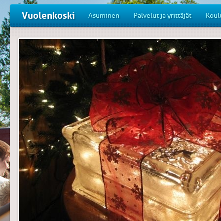
Vuolenkoski
Asuminen
Palvelut ja yrittäjät
Koul