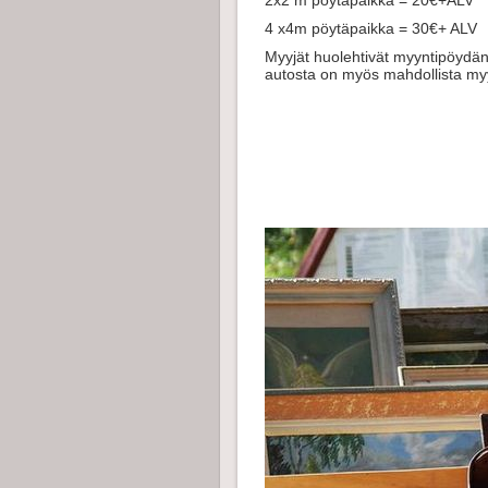
2x2 m pöytäpaikka = 20€+ALV
4 x4m pöytäpaikka = 30€+ ALV
Myyjät huolehtivät myyntipöydän 
autosta on myös mahdollista m