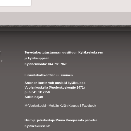
y
Tervetuloa tutustumaan uusittuun Kyläkeskukseen
ja kyläkauppaan!
ry
Kyläneuvonta: 044 788 7878
Liikuntahallikorttien uusiminen
Areenan kortin voit uusia M kyläkauppa
Vuolenkoskella (Vuolenkoskentie 1471)
puh 041 3117258
Aukioloajat:
M-Vuolenkoski - Meidän Kylän Kauppa | Facebook
Hieroja, jalkahoitaja Minna Kangassalo palvelee
Kyläkeskuksella: