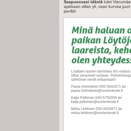
Saapuessasi idästä
tulet Vierumäen
ajakkaan sillan yli, vaan kurvaa juur
perillä!
Minä haluan 
paikan Löytöj
laareista, keh
olen yhteydes
Löytöjen laarien tarmokas trio vastaa 
ottaa varaukset vastaan. Puhelinlang
sähköiset viestit virtaamaan!
Paula Holmström 050-5642671 tai
paula.holmstrom@vuolenkoski.fi
Katja Pethman 040-5750056 tai
katja.pethman@vuolenkoski.fi
Mirka Lehtinen 050-4004872 tai
mirka.lehtinen@vuolenkoski.fi