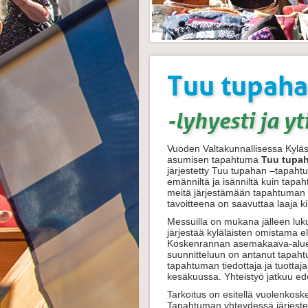
Tuu tupahan
-lyhyesti ja y
Vuoden Valtakunnallisessa Kyläs
asumisen tapahtuma
Tuu tupa
järjestetty Tuu tupahan –tapahtum
emänniltä ja isänniltä kuin tapah
meitä järjestämään tapahtuman 
tavoitteena on saavuttaa laaja k
Messuilla on mukana jälleen luku
järjestää kyläläisten omistama e
Koskenrannan asemakaava-alue
suunnitteluun on antanut tapahtu
tapahtuman tiedottaja ja tuotta
kesäkuussa. Yhteistyö jatkuu ede
Tarkoitus on esitellä vuolenkosk
Tapahtuman yhteydessä järjestetä