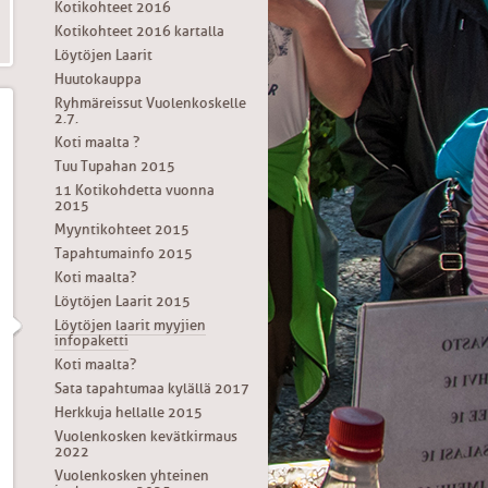
Kotikohteet 2016
Kotikohteet 2016 kartalla
Löytöjen Laarit
Huutokauppa
Ryhmäreissut Vuolenkoskelle
2.7.
Koti maalta ?
Tuu Tupahan 2015
11 Kotikohdetta vuonna
2015
Myyntikohteet 2015
Tapahtumainfo 2015
Koti maalta?
Löytöjen Laarit 2015
Löytöjen laarit myyjien
infopaketti
Koti maalta?
Sata tapahtumaa kylällä 2017
Herkkuja hellalle 2015
Vuolenkosken kevätkirmaus
2022
Vuolenkosken yhteinen