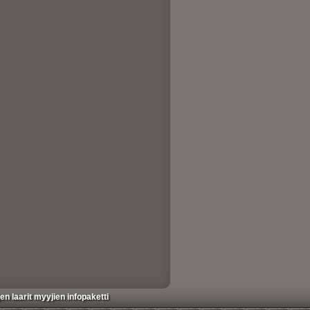
en laarit myyjien infopaketti