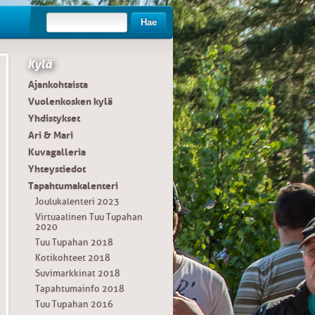
Hae
Kylä
Ajankohtaista
Vuolenkosken kylä
Yhdistykset
Ari & Mari
Kuvagalleria
Yhteystiedot
Tapahtumakalenteri
Joulukalenteri 2023
Virtuaalinen Tuu Tupahan
2020
Tuu Tupahan 2018
Kotikohteet 2018
Suvimarkkinat 2018
Tapahtumainfo 2018
Tuu Tupahan 2016