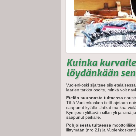
Kuinka kurvaile
löydänkään sen
Vuolenkoski sijaitsee siis eteläises
laarien tarkka osoite, minkä voit nav
Etelän suunnasta tultaessa
nousta
Tätä Vuolenkosken tietä ajetaan noi
saapunut kylälle. Jatkat matkaa viel
Kymijoen ylittävän sillan yli ja siin
saapunut paikalle.
Pohjoisesta tultaessa
moottoriliik
liittymään (nro 21) ja Vuolenkoskenti