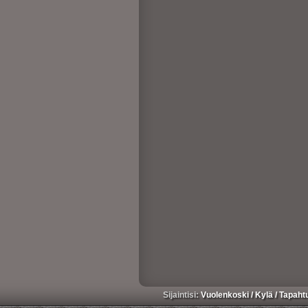
Sijaintisi:
Vuolenkoski
/
Kylä
/
Tapaht