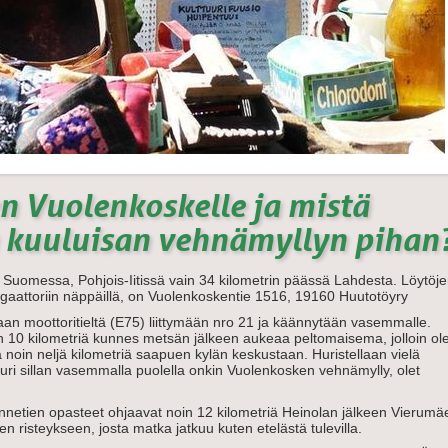
n Vuolenkoskelle ja mistä
 kuuluisan vehnämyllyn pihan
sä Suomessa, Pohjois-Iitissä vain 34 kilometrin päässä Lahdesta. Löytöj
igaattoriin näppäillä, on
Vuolenkoskentie 1516, 19160 Huutotöyry
an moottoritieltä (E75) liittymään nro 21 ja käännytään vasemmalle.
n 10 kilometriä kunnes metsän jälkeen aukeaa peltomaisema, jolloin ole
ä noin neljä kilometriä saapuen kylän keskustaan. Huristellaan vielä
ä juuri sillan vasemmalla puolella onkin Vuolenkosken vehnämylly, olet
ennetien opasteet ohjaavat noin 12 kilometriä Heinolan jälkeen Vierumä
en risteykseen, josta matka jatkuu kuten etelästä tulevilla.