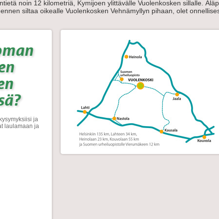
tietä noin 12 kilometriä, Kymijoen ylittävälle Vuolenkosken sillalle. Älä
i ennen siltaa oikealle Vuolenkosken Vehnämyllyn pihaan, olet onnellises
oman
en
en
sä?
kysymyksiisi ja
at laulamaan ja