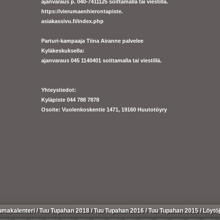
ajanvaraus p. 040-7411125 soittamalla tai viestillä.
https://
vierumaenhierontapiste.
asiakassivu.fi/index.php
Parturi-kampaaja Tiina Airanne palvelee
Kyläkeskuksella:
ajanva
raus 045 1140401 soittamalla tai viestillä.
Yhteystiedot:
Kyläpiste 044 788 7878
Osoite: Vuolenkoskentie 1471, 19160 Huutotöyry
umakalenteri
/
Tuu Tupahan 2018
/
Tuu Tupahan 2016
/
Tuu Tupahan 2015
/
Löytöj