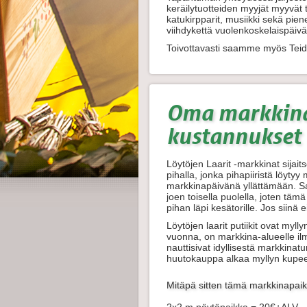
keräilytuotteiden myyjät myyvät 
katukirpparit, musiikki sekä piene
viihdykettä vuolenkoskelaispäi
Toivottavasti saamme myös Tei
Oma markkina
kustannukset
Löytöjen Laarit -markkinat sijait
pihalla, jonka pihapiiristä löyty
markkinapäivänä yllättämään. S
joen toisella puolella, joten tä
pihan läpi kesätorille. Jos siinä 
Löytöjen laarit putiikit ovat myll
vuonna, on markkina-alueelle ilm
nauttisivat idyllisestä markkinat
huutokauppa alkaa myllyn kupeess
Mitäpä sitten tämä markkinapaik