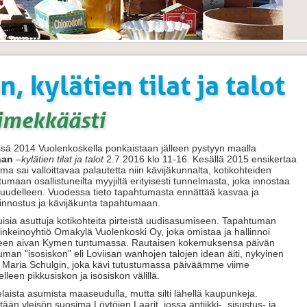
, kylätien tilat ja talot
timekkäästi
sä 2014 Vuolenkoskella ponkaistaan jälleen pystyyn maalla
han
–
kylätien tilat ja talot
2.7.2016 klo 11-16. Kesällä 2015 ensikertaa
a sai valloittavaa palautetta niin kävijäkunnalta, kotikohteiden
tumaan osallistuneilta myyjiltä erityisesti tunnelmasta, joka innostaa
uudelleen. Vuodessa tieto tapahtumasta ennättää kasvaa ja
iinnostus ja kävijäkunta tapahtumaan.
isia asuttuja kotikohteita pirteistä uudisasumiseen. Tapahtuman
linkeinoyhtiö Omakylä Vuolenkoski Oy, joka omistaa ja hallinnoi
en aivan Kymen tuntumassa. Rautaisen kokemuksensa päivän
man "isosiskon" eli Loviisan wanhojen talojen idean äiti, nykyinen
ja Maria Schulgin, joka kävi tutustumassa päiväämme viime
lleen pikkusiskon ja isösiskon välillä.
elaista asumista maaseudulla, mutta silti lähellä kaupunkeja.
än yleisön suosima Löytöjen Laarit, jossa antiikki-, sisustus- ja