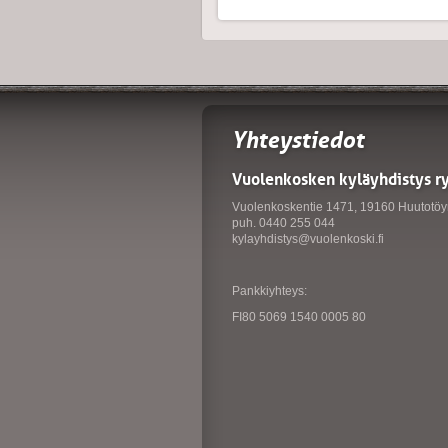
Yhteystiedot
Vuolenkosken kyläyhdistys r
Vuolenkoskentie 1471, 19160 Huutotöy
puh. 0440 255 044
kylayhdistys@vuolenkoski.fi
Pankkiyhteys:
FI80 5069 1540 0005 80