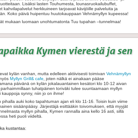
tuotteitaan. Lisäksi lasten Touhumesta, lounasruokailubuffet,
t kahvilapalvelut herkkuineen tarjoavat kävijöille palveluita ja
vään. Koko päivä huipentuu huutokauppaan Vehnämyllyn kupeessa!
dät mukaan luomaan unohtumatonta Tuu tupahan –tunnelmaa!
paikka Kymen vierestä ja sen
sevat kylän vanhan, mutta edelleen aktiivisesti toimivan
Vehnämyllyn
y myös
Myllyn Grill& cafe
, joten nälkä ei ainakaan pääse
amana päivänä on kylän jokalauantainen kesätori klo 10-12 aivan
mä parhaimmillaan tuhatpäinen toriväki tulee suuntaamaan myllyn
ei kauppoja synny, niin jo on ihme!
yn pihalla auki koko tapahtuman ajan eli klo 11-16. Toisin kuin viime
ainen sisäänpääsy. Järjestäjä esittääkin toivomuksen, että myyjät
unnelmasta myllyn pihalla, Kymen rannalla aina kello 16 asti, sillä
a heti puoli viideltä.
ka kustantaa: