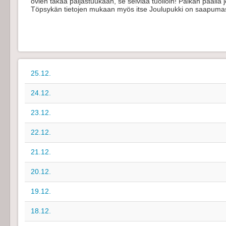
ovien takaa paljastuukaan, se selviää tuolloin! Paikan päällä j
Töpsykän tietojen mukaan myös itse Joulupukki on saapumassa
25.12.
24.12.
23.12.
22.12.
21.12.
20.12.
19.12.
18.12.