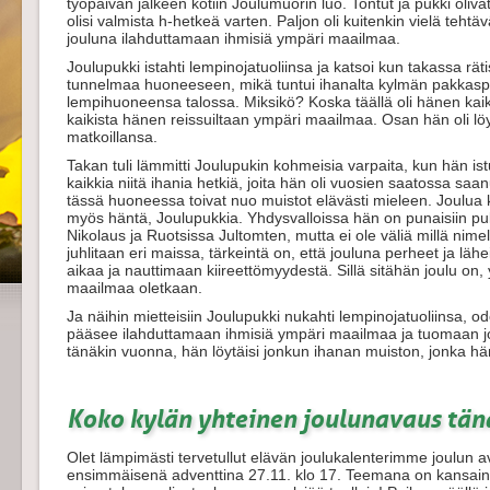
työpäivän jälkeen kotiin Joulumuorin luo. Tontut ja pukki oliva
olisi valmista h-hetkeä varten. Paljon oli kuitenkin vielä teh
jouluna ilahduttamaan ihmisiä ympäri maailmaa.
Joulupukki istahti lempinojatuoliinsa ja katsoi kun takassa rätisi 
tunnelmaa huoneeseen, mikä tuntui ihanalta kylmän pakkasp
lempihuoneensa talossa. Miksikö? Koska täällä oli hänen kaikk
kaikista hänen reissuiltaan ympäri maailmaa. Osan hän oli löyt
matkoillansa.
Takan tuli lämmitti Joulupukin kohmeisia varpaita, kun hän i
kaikkia niitä ihania hetkiä, joita hän oli vuosien saatossa saan
tässä huoneessa toivat nuo muistot elävästi mieleen. Joulua ku
myös häntä, Joulupukkia. Yhdysvalloissa hän on punaisiin pu
Nikolaus ja Ruotsissa Jultomten, mutta ei ole väliä millä nime
juhlitaan eri maissa, tärkeintä on, että jouluna perheet ja lä
aikaa ja nauttimaan kiireettömyydestä. Sillä sitähän joulu on
maailmaa oletkaan.
Ja näihin mietteisiin Joulupukki nukahti lempinojatuoliinsa, o
pääsee ilahduttamaan ihmisiä ympäri maailmaa ja tuomaan jou
tänäkin vuonna, hän löytäisi jonkun ihanan muiston, jonka hän
Koko kylän yhteinen joulunavaus tän
Olet lämpimästi tervetullut elävän joulukalenterimme joulun av
ensimmäisenä adventtina 27.11. klo 17. Teemana on kansainvä