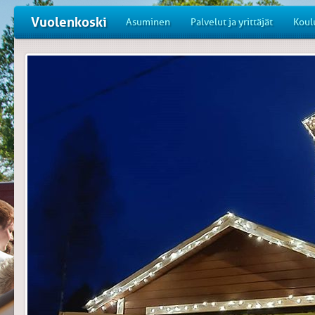
Vuolenkoski
Asuminen
Palvelut ja yrittäjät
Koul