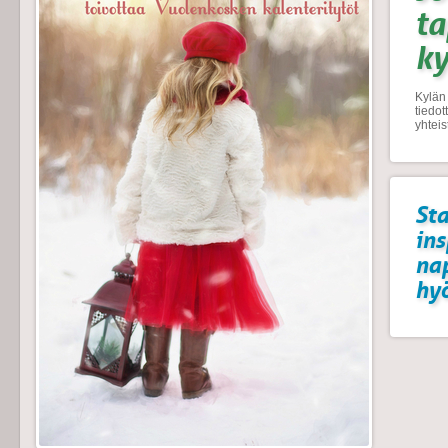
t
k
Kylän 
tiedo
yhtei
Sta
ins
na
hyö