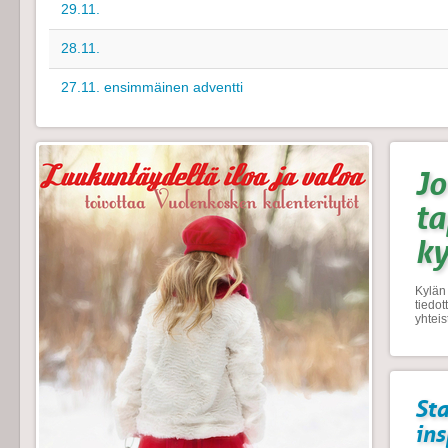
29.11.
28.11.
27.11. ensimmäinen adventti
Jo
t
k
Kylän 
tiedo
yhtei
Sta
ins