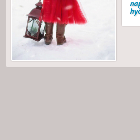
na
hyö