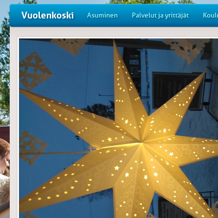
Vuolenkoski
Asuminen
Palvelut ja yrittäjät
Koul