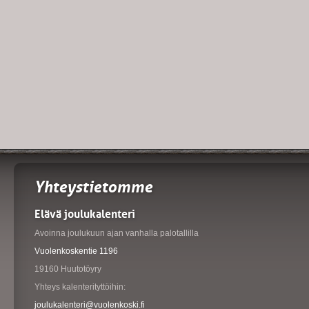
Yhteystietomme
Elävä joulukalenteri
Avoinna joulukuun ajan vanhalla palotallilla
Vuolenkoskentie 1196
19160 Huutotöyry
Yhteys kalenterityttöihin:
joulukalenteri@vuolenkoski.fi